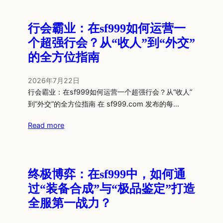
行会霸业：在sf999如何运营一
个超强行会？从“收人”到“外交”
的全方位指南
2026年7月22日
行会霸业：在sf999如何运营一个超强行会？从“收人”
到“外交”的全方位指南 在 sf999.com 发布的每…
Read more
终极博弈：在sf999中，如何通
过“装备合成”与“极品鉴定”打造
全服第一战力？