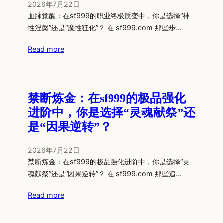
2026年7月22日
血脉觉醒：在sf999的职业终极质变中，你是选择“神
性涅槃”还是“魔性狂化”？ 在 sf999.com 那些步…
Read more
禁断炼金：在sf999的极品强化
进阶中，你是选择“灵魂献祭”还
是“因果逆转”？
2026年7月22日
禁断炼金：在sf999的极品强化进阶中，你是选择“灵
魂献祭”还是“因果逆转”？ 在 sf999.com 那些追…
Read more