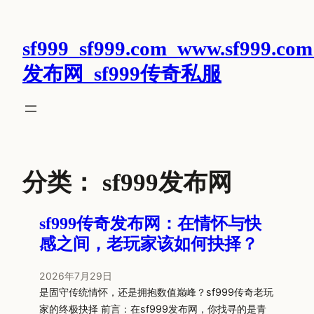
跳
至
sf999_sf999.com_www.sf999.com
内
容
发布网_sf999传奇私服
分类：
sf999发布网
sf999传奇发布网：在情怀与快
感之间，老玩家该如何抉择？
2026年7月29日
是固守传统情怀，还是拥抱数值巅峰？sf999传奇老玩
家的终极抉择 前言：在sf999发布网，你找寻的是青