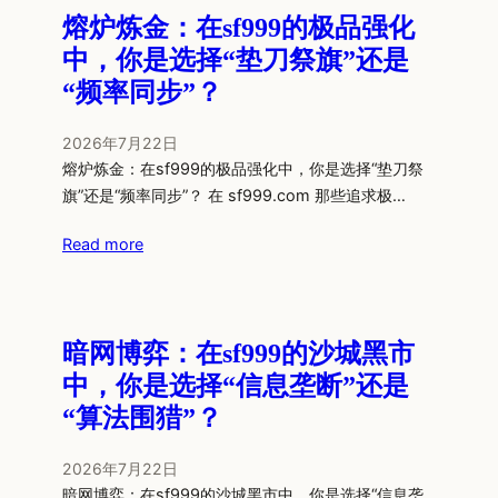
熔炉炼金：在sf999的极品强化
中，你是选择“垫刀祭旗”还是
“频率同步”？
2026年7月22日
熔炉炼金：在sf999的极品强化中，你是选择“垫刀祭
旗”还是“频率同步”？ 在 sf999.com 那些追求极…
Read more
暗网博弈：在sf999的沙城黑市
中，你是选择“信息垄断”还是
“算法围猎”？
2026年7月22日
暗网博弈：在sf999的沙城黑市中，你是选择“信息垄