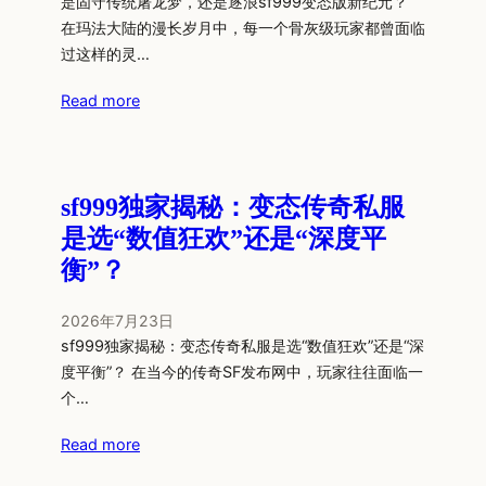
是固守传统屠龙梦，还是逐浪sf999变态版新纪元？
在玛法大陆的漫长岁月中，每一个骨灰级玩家都曾面临
过这样的灵…
Read more
sf999独家揭秘：变态传奇私服
是选“数值狂欢”还是“深度平
衡”？
2026年7月23日
sf999独家揭秘：变态传奇私服是选“数值狂欢”还是“深
度平衡”？ 在当今的传奇SF发布网中，玩家往往面临一
个…
Read more