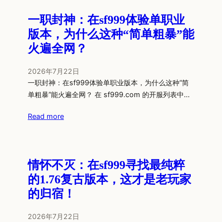
一职封神：在sf999体验单职业
版本，为什么这种“简单粗暴”能
火遍全网？
2026年7月22日
一职封神：在sf999体验单职业版本，为什么这种“简
单粗暴”能火遍全网？ 在 sf999.com 的开服列表中…
Read more
情怀不灭：在sf999寻找最纯粹
的1.76复古版本，这才是老玩家
的归宿！
2026年7月22日