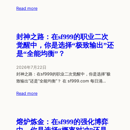
Read more
封神之路：在sf999的职业二次
觉醒中，你是选择“极致输出”还
是“全能均衡”？
2026年7月22日
封神之路：在sf999的职业二次觉醒中，你是选择“极
致输出”还是“全能均衡”？ 在 sf999.com 每日涌…
Read more
熔炉炼金：在sf999的强化博弈