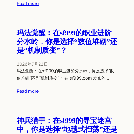
Read more
玛法觉醒：在sf999的职业进阶
分水岭，你是选择“数值堆砌”还
是“机制质变”？
2026年7月22日
玛法觉醒：在sf999的职业进阶分水岭，你是选择“数
值堆砌”还是“机制质变”？ 在 sf999.com 发布的…
Read more
神兵猎手：在sf999的寻宝迷宫
中，你是选择“地毯式扫荡”还是