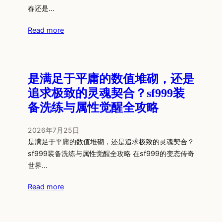
春还是…
Read more
是满足于平庸的数值堆砌，还是
追求极致的灵魂契合？sf999装
备洗练与属性觉醒全攻略
2026年7月25日
是满足于平庸的数值堆砌，还是追求极致的灵魂契合？
sf999装备洗练与属性觉醒全攻略 在sf999的变态传奇
世界…
Read more