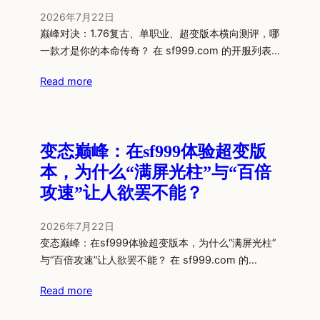
2026年7月22日
巅峰对决：1.76复古、单职业、超变版本横向测评，哪
一款才是你的本命传奇？ 在 sf999.com 的开服列表…
Read more
变态巅峰：在sf999体验超变版
本，为什么“满屏光柱”与“百倍
攻速”让人欲罢不能？
2026年7月22日
变态巅峰：在sf999体验超变版本，为什么“满屏光柱”
与“百倍攻速”让人欲罢不能？ 在 sf999.com 的…
Read more