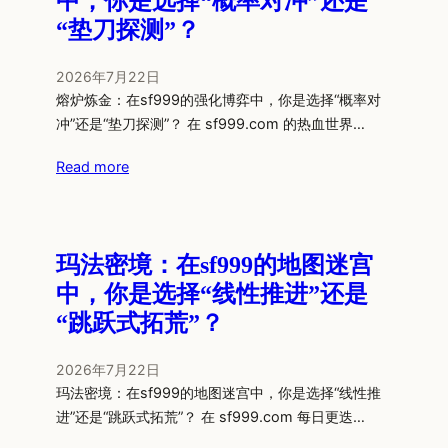
中，你是选择“概率对冲”还是
“垫刀探测”？
2026年7月22日
熔炉炼金：在sf999的强化博弈中，你是选择“概率对
冲”还是“垫刀探测”？ 在 sf999.com 的热血世界…
Read more
玛法密境：在sf999的地图迷宫
中，你是选择“线性推进”还是
“跳跃式拓荒”？
2026年7月22日
玛法密境：在sf999的地图迷宫中，你是选择“线性推
进”还是“跳跃式拓荒”？ 在 sf999.com 每日更迭…