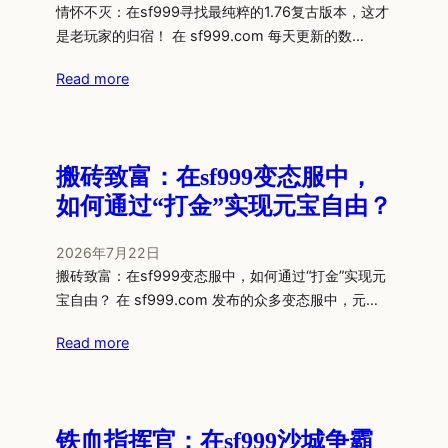
情怀不灭：在sf999寻找最纯粹的1.76复古版本，这才
是老玩家的归宿！ 在 sf999.com 每天更新的数…
Read more
搬砖致富：在sf999变态服中，
如何通过“打金”实现元宝自由？
2026年7月22日
搬砖致富：在sf999变态服中，如何通过“打金”实现元
宝自由？ 在 sf999.com 发布的众多变态服中，元…
Read more
铁血指挥官：在sf999沙城争霸