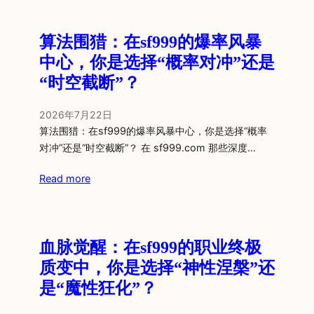
算法围猎：在sf999的爆率风暴
中心，你是选择“概率对冲”还是
“时空截断”？
2026年7月22日
算法围猎：在sf999的爆率风暴中心，你是选择“概率
对冲”还是“时空截断”？ 在 sf999.com 那些深度…
Read more
血脉觉醒：在sf999的职业终极
质变中，你是选择“神性涅槃”还
是“魔性狂化”？