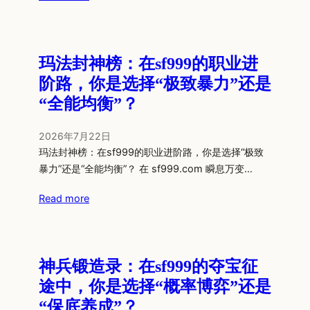
玛法封神榜：在sf999的职业进
阶路，你是选择“极致暴力”还是
“全能均衡”？
2026年7月22日
玛法封神榜：在sf999的职业进阶路，你是选择“极致
暴力”还是“全能均衡”？ 在 sf999.com 瞬息万变…
Read more
神兵锻造录：在sf999的夺宝征
途中，你是选择“概率博弈”还是
“保底养成”？