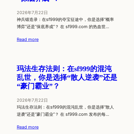
2026年7月22日
神兵锻造录：在sf999的夺宝征途中，你是选择“概率
博弈”还是“保底养成”？ 在 sf999.com 的热血世…
Read more
玛法生存法则：在sf999的混沌
乱世，你是选择“散人逆袭”还是
“豪门霸业”？
2026年7月22日
玛法生存法则：在sf999的混沌乱世，你是选择“散人
逆袭”还是“豪门霸业”？ 在 sf999.com 发布的每…
Read more