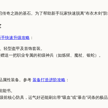
启传奇之路的基石。为了帮助新手玩家快速脱离“布衣木剑”
金
新手快速升级攻略
：
、轻型盔甲及首饰套装。
将赠送一把职业专属的初级神兵（如炼狱、魔杖、银蛇）。
极品属性装备。参考
装备打造进阶攻略
：
技能书。
级前核心防具，运气好还能刷出带“吸血”或“暴击”词条的极