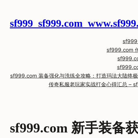
跳
至
sf999_sf999.com_www.sf
内
容
sf9
sf999.
sf99
sf99
sf999.com 装备强化与洗练全攻略：打造玛法大陆终
传奇私服老玩家实战打金心得汇总 – sf9
sf999.com 新