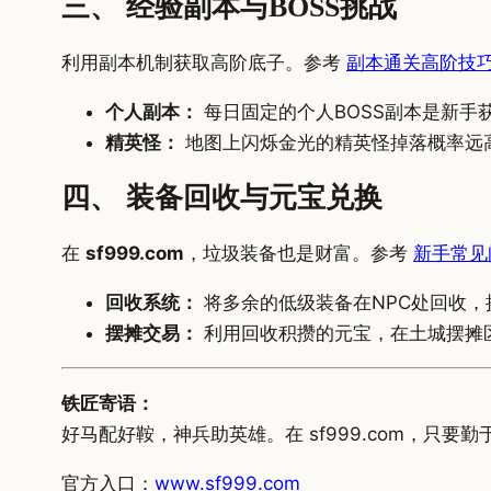
三、 经验副本与BOSS挑战
利用副本机制获取高阶底子。参考
副本通关高阶技
个人副本：
每日固定的个人BOSS副本是新手
精英怪：
地图上闪烁金光的精英怪掉落概率远
四、 装备回收与元宝兑换
在
sf999.com
，垃圾装备也是财富。参考
新手常见
回收系统：
将多余的低级装备在NPC处回收，
摆摊交易：
利用回收积攒的元宝，在土城摆摊
铁匠寄语：
好马配好鞍，神兵助英雄。在 sf999.com，只
官方入口：
www.sf999.com