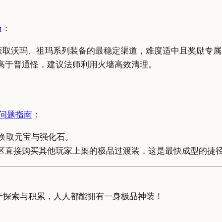
巧
：
获取沃玛、祖玛系列装备的最稳定渠道，难度适中且奖励专属
高于普通怪，建议法师利用火墙高效清理。
问题指南
：
换取元宝与强化石。
区直接购买其他玩家上架的极品过渡装，这是最快成型的捷
要勤于探索与积累，人人都能拥有一身极品神装！