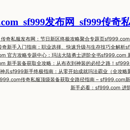
999.com_sf999发布网_sf999传奇
99 传奇私服发布网：节日新区终极攻略聚合专题页
sf999.
com 传奇新手入门指南：职业选择、快速升级与生存技巧全解析
s
9.com 官方攻略专题中心：玛法大陆勇士进阶全书
sf999.c
9.com 新手装备获取全攻略：从布衣到神装的必经之路！
sf9
极神兵
sf999新手终极指南：从零开始成就玛法霸业（全攻略
99.com
传奇私服顶级装备获取全路径指南 – sf999.com
新
新手必看：sf999.com 