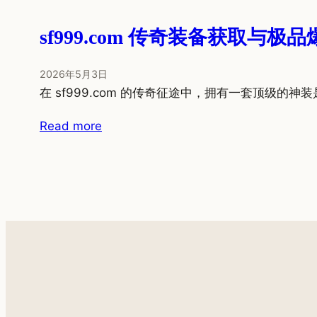
sf999.com 传奇装备获取
2026年5月3日
在 sf999.com 的传奇征途中，拥有一套顶级的
Read more