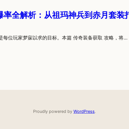
与极品爆率全解析：从祖玛神兵到赤月套
神装是每位玩家梦寐以求的目标。本篇 传奇装备获取 攻略，将…
Proudly powered by
WordPress
.