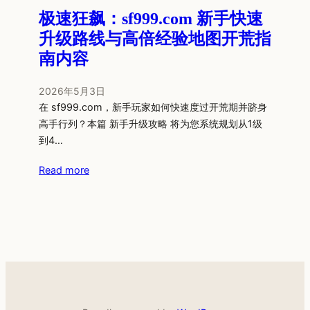
极速狂飙：sf999.com 新手快速
升级路线与高倍经验地图开荒指
南内容
2026年5月3日
在 sf999.com，新手玩家如何快速度过开荒期并跻身
高手行列？本篇 新手升级攻略 将为您系统规划从1级
到4…
Read more