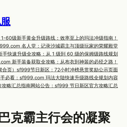
私服
com 1-60级新手黄金升级路线：效率至上的玛法冲级指南！
f999.com 名人堂：记录沙城霸主与顶级玩家的荣耀殿堂
om 新手快速升级全攻略：从 1 级到 60 级的保姆级路线规划
99.com 新手装备获取全攻略：从布衣到神装的必经之路！
聚合页）
sf999节日新区：72小时冲榜悬赏奖励公示页面
手必看：sf999.com 玛法大陆快速升级路线全规划内容
进阶攻略汇总指南
网站公告：sf999 节日新区官方攻略汇总
沙巴克霸主行会的凝聚