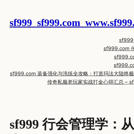
跳
至
sf999_sf999.com_www.sf
内
容
sf9
sf999.
sf99
sf99
sf999.com 装备强化与洗练全攻略：打造玛法大陆终
传奇私服老玩家实战打金心得汇总 – sf9
sf999 行会管理