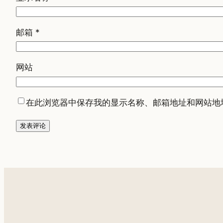
邮箱
*
网站
在此浏览器中保存我的显示名称、邮箱地址和网站地