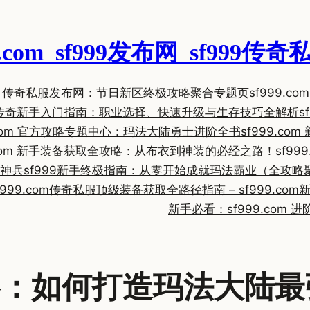
999.com_sf999发布网_sf999传奇
99 传奇私服发布网：节日新区终极攻略聚合专题页
sf999.
com 传奇新手入门指南：职业选择、快速升级与生存技巧全解析
s
9.com 官方攻略专题中心：玛法大陆勇士进阶全书
sf999.c
9.com 新手装备获取全攻略：从布衣到神装的必经之路！
sf9
极神兵
sf999新手终极指南：从零开始成就玛法霸业（全攻略
99.com
传奇私服顶级装备获取全路径指南 – sf999.com
新
新手必看：sf999.com 
全攻略：如何打造玛法大陆