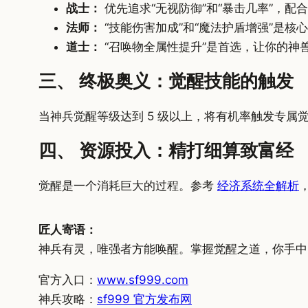
战士：
优先追求“无视防御”和“暴击几率”，配
法师：
“技能伤害加成”和“魔法护盾增强”是
道士：
“召唤物全属性提升”是首选，让你的神
三、 终极奥义：觉醒技能的触发
当神兵觉醒等级达到 5 级以上，将有机率触发专属觉
四、 资源投入：精打细算致富经
觉醒是一个消耗巨大的过程。参考
经济系统全解析
匠人寄语：
神兵有灵，唯强者方能唤醒。掌握觉醒之道，你手中
官方入口：
www.sf999.com
神兵攻略：
sf999 官方发布网