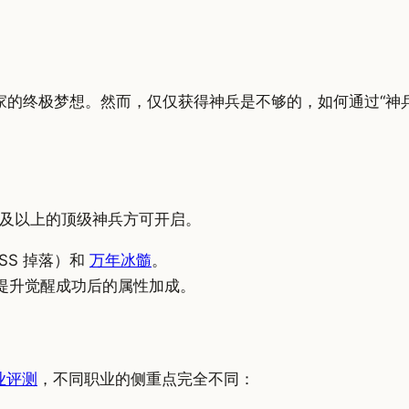
的终极梦想。然而，仅仅获得神兵是不够的，如何通过“神
及以上的顶级神兵方可开启。
SS 掉落）和
万年冰髓
。
提升觉醒成功后的属性加成。
业评测
，不同职业的侧重点完全不同：