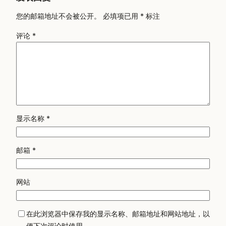
您的邮箱地址不会被公开。
必填项已用
*
标注
评论
*
显示名称
*
邮箱
*
网站
在此浏览器中保存我的显示名称、邮箱地址和网站地址，以
便下次评论时使用。