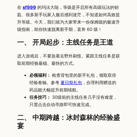
在
sf999
的玛法大陆，等级是开启所有高级玩法的钥
匙。很多新手玩家入服后感到迷茫，不知道如何高效提
升等级。今天，我们就为大家带来一份保姆级的极速升
级指南，助你快速脱离新手期，直奔 60 级！
一、 开局起步：主线任务是王道
进入游戏后，不要急着去野外刷怪。紧跟主线任务是获
取前期经验最稳、最快的方式。
必领福利：
检查背包里的新手礼包，领取双倍
经验卷轴。参考
夏日祭礼包
，合理利用赠送的
药品能大幅提升前期续航。
任务技巧：
30级前的主线任务几乎没有难度，
只需点击自动寻路即可快速完成。
二、 中期跨越：冰封森林的经验盛
宴