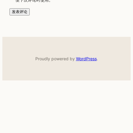
Proudly powered by
WordPress
.