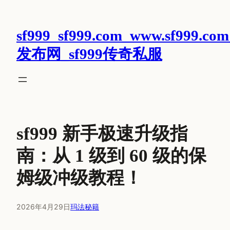
跳
至
sf999_sf999.com_www.sf999.com
内
容
发布网_sf999传奇私服
sf999 新手极速升级指
南：从 1 级到 60 级的保
姆级冲级教程！
2026年4月29日
玛法秘籍