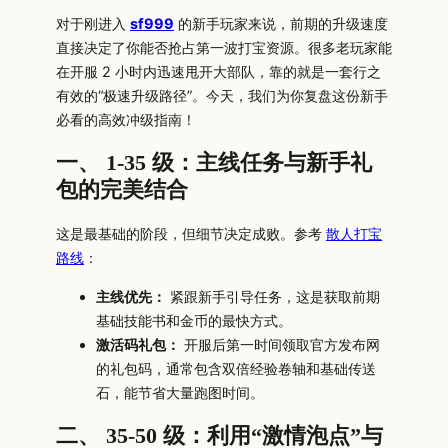
对于刚进入
sf999
的新手玩家来说，前期的升级速度
直接决定了你能否抢占第一波打宝资源。很多老玩家能
在开服 2 小时内迅速甩开大部队，靠的就是一套行之
有效的“极速升级路径”。今天，我们为你复盘这份新手
必看的高效冲级指南！
一、 1-35 级：主线任务与新手礼
包的完美结合
这是最基础的阶段，但细节决定成败。参考
散人打宝
路线
：
主线优先：
紧跟新手引导任务，这是获取前期
基础技能书和金币的最快方式。
激活码礼包：
开服后第一时间领取官方发布网
的礼包码，通常包含双倍经验卷轴和基础传送
石，能节省大量跑图时间。
二、 35-50 级：利用“激情泡点”与