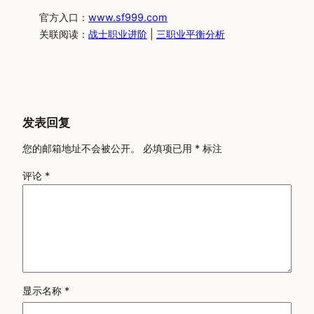
官方入口：
www.sf999.com
关联阅读：
战士职业进阶
|
三职业平衡分析
发表回复
您的邮箱地址不会被公开。
必填项已用
*
标注
评论
*
显示名称
*