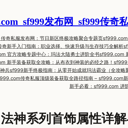
999.com_sf999发布网_sf999传奇
99 传奇私服发布网：节日新区终极攻略聚合专题页
sf999.
com 传奇新手入门指南：职业选择、快速升级与生存技巧全解析
s
9.com 官方攻略专题中心：玛法大陆勇士进阶全书
sf999.c
9.com 新手装备获取全攻略：从布衣到神装的必经之路！
sf9
极神兵
sf999新手终极指南：从零开始成就玛法霸业（全攻略
99.com
传奇私服顶级装备获取全路径指南 – sf999.com
新
新手必看：sf999.com 
com 法神系列首饰属性详