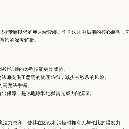
职业梦寐以求的赤月级套装。作为法师中后期的核心装备，
首饰的深度解析。
法上限让法师的远程技能更具威胁。
-1。为法师提供了急需的物理防御，减少被秒杀的风险。
流的高魔法手镯。
魔法输出保障，是冰咆哮和地狱雷光威力的源泉。
魔法力总和，使其在团战和清怪时拥有无与伦比的爆发力。