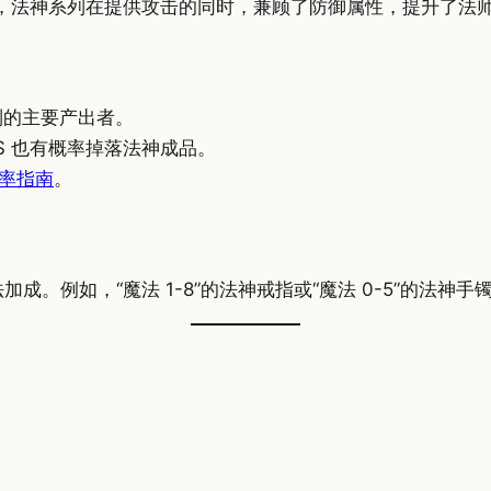
，法神系列在提供攻击的同时，兼顾了防御属性，提升了法
列的主要产出者。
S 也有概率掉落法神成品。
率指南
。
成。例如，“魔法 1-8”的法神戒指或“魔法 0-5”的法神