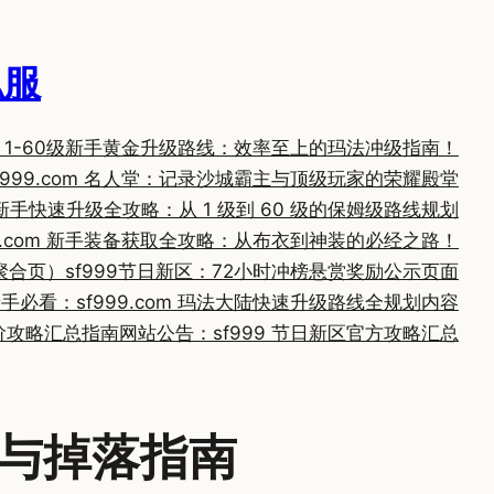
私服
com 1-60级新手黄金升级路线：效率至上的玛法冲级指南！
f999.com 名人堂：记录沙城霸主与顶级玩家的荣耀殿堂
om 新手快速升级全攻略：从 1 级到 60 级的保姆级路线规划
99.com 新手装备获取全攻略：从布衣到神装的必经之路！
聚合页）
sf999节日新区：72小时冲榜悬赏奖励公示页面
手必看：sf999.com 玛法大陆快速升级路线全规划内容
进阶攻略汇总指南
网站公告：sf999 节日新区官方攻略汇总
解与掉落指南