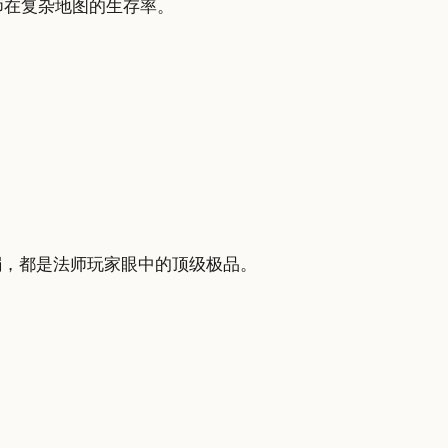
师在复杂地图的生存率。
手镯，都是法师玩家眼中的顶级极品。