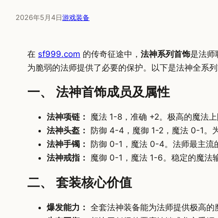
2026年5月4日
游戏装备
在
sf999.com
的传奇征途中，
法神系列首饰
是法师
为脆弱的法师提供了必要的保护。以下是法神全系列
一、 法神首饰成员及属性
法神项链：
魔法 1-8，准确 +2。极高的魔
法神头盔：
防御 4-4，魔御 1-2，魔法 0
法神手镯：
防御 0-1，魔法 0-4。法师最主
法神戒指：
魔御 0-1，魔法 1-6。稳定的
二、 套装核心价值
爆发能力：
全套法神装备能为法师提供极高的