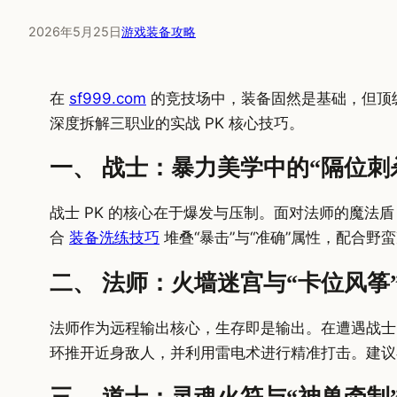
2026年5月25日
游戏装备攻略
在
sf999.com
的竞技场中，装备固然是基础，但顶级
深度拆解三职业的实战 PK 核心技巧。
一、 战士：暴力美学中的“隔位刺
战士 PK 的核心在于爆发与压制。面对法师的魔法
合
装备洗练技巧
堆叠“暴击”与“准确”属性，配合
二、 法师：火墙迷宫与“卡位风筝
法师作为远程输出核心，生存即是输出。在遭遇战士突
环推开近身敌人，并利用雷电术进行精准打击。建