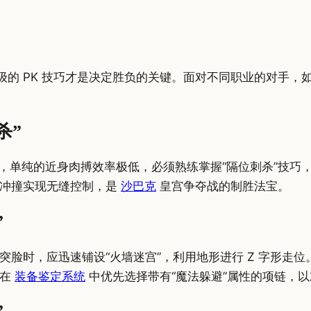
的 PK 技巧才是决定胜负的关键。面对不同职业的对手，
杀”
盾，单纯的近身肉搏效率极低，必须熟练掌握“隔位刺杀”技
野蛮冲撞实现无缝控制，是
沙巴克
皇宫争夺战的制胜法宝。
”
脸时，应迅速铺设“火墙迷宫”，利用地形进行 Z 字形走位
议在
装备鉴定系统
中优先选择带有“魔法躲避”属性的项链，