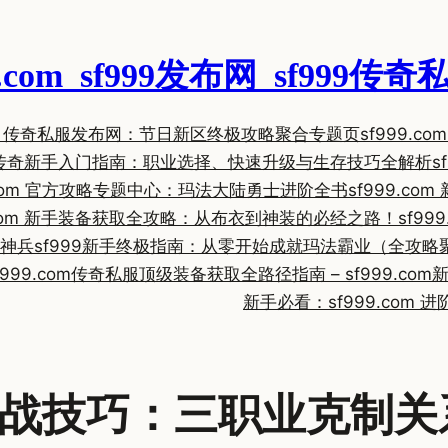
999.com_sf999发布网_sf999传奇
99 传奇私服发布网：节日新区终极攻略聚合专题页
sf999.
com 传奇新手入门指南：职业选择、快速升级与生存技巧全解析
s
9.com 官方攻略专题中心：玛法大陆勇士进阶全书
sf999.c
9.com 新手装备获取全攻略：从布衣到神装的必经之路！
sf9
极神兵
sf999新手终极指南：从零开始成就玛法霸业（全攻略
99.com
传奇私服顶级装备获取全路径指南 – sf999.com
新
新手必看：sf999.com 
 PK 实战技巧：三职业克