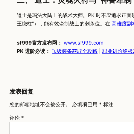
三、 道士：灵魂火符与“神兽牵制
道士是玛法大陆上的战术大师。PK 时不应追求正
王绕柱”），能有效牵制战士的刺杀位。在
高难度副
sf999官方发布网：
www.sf999.com
PK 进阶必读：
顶级装备获取全攻略
|
职业进阶终极
发表回复
您的邮箱地址不会被公开。
必填项已用
*
标注
评论
*