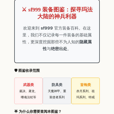
⚔️ sf999 装备图鉴：探寻玛法
大陆的神兵利器
欢迎来到
sf999
官方装备百科。在这
里，我们不仅记录每一件装备的基础属
性，更深度挖掘那些不为人知的
隐藏属
性
与
绝密出处
。
🛡️ 图鉴收录范围
武器类
防具类
首饰类
裁决、屠龙、
天魔神甲、重
赤月系列、祖
嗜魂法杖等
装使者系列
玛系列、特戒
🌟 为什么你需要查阅本图鉴？