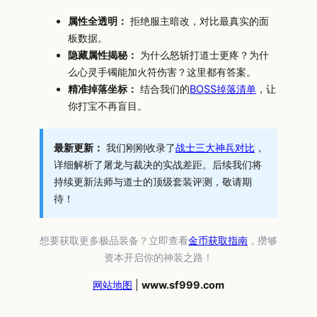
属性全透明：
拒绝服主暗改，对比最真实的面
板数据。
隐藏属性揭秘：
为什么怒斩打道士更疼？为什
么心灵手镯能加火符伤害？这里都有答案。
精准掉落坐标：
结合我们的
BOSS掉落清单
，让
你打宝不再盲目。
最新更新：
我们刚刚收录了
战士三大神兵对比
，
详细解析了屠龙与裁决的实战差距。后续我们将
持续更新法师与道士的顶级套装评测，敬请期
待！
想要获取更多极品装备？立即查看
金币获取指南
，攒够
资本开启你的神装之路！
网站地图
|
www.sf999.com