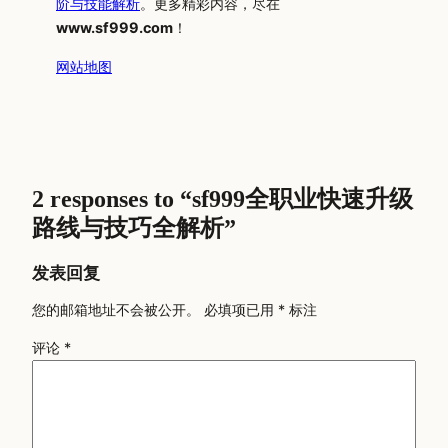
阶与技能解析
。更多精彩内容，尽在
www.sf999.com
！
网站地图
2 responses to “sf999全职业快速升级
路线与技巧全解析”
发表回复
您的邮箱地址不会被公开。
必填项已用
*
标注
评论
*