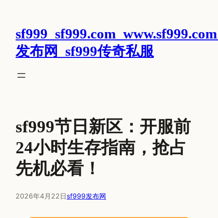
跳
至
sf999_sf999.com_www.sf999.com
内
容
发布网_sf999传奇私服
sf999节日新区：开服前
24小时生存指南，抢占
先机必看！
2026年4月22日
sf999发布网