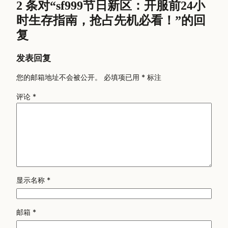
2 条对“sf999节日新区：开服前24小
时生存指南，抢占先机必看！”的回
复
发表回复
您的邮箱地址不会被公开。
必填项已用
*
标注
评论
*
显示名称
*
邮箱
*