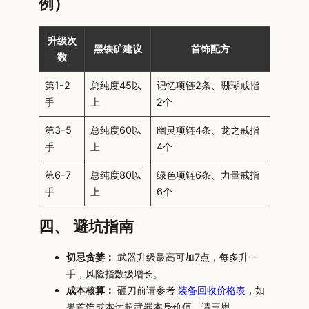
例）
升级次
黑铁矿建议
首饰配方
数
第1-2
总纯度45以
记忆项链2条、珊瑚戒指
手
上
2个
第3-5
总纯度60以
幽灵项链4条、龙之戒指
手
上
4个
第6-7
总纯度80以
绿色项链6条、力量戒指
手
上
6个
四、 避坑指南
切忌贪婪：
武器升级最高可加7点，每多升一
手，风险指数级增长。
成本核算：
砸刀前请参考
装备回收价格表
，如
果首饰成本远超武器本身价值，请三思。