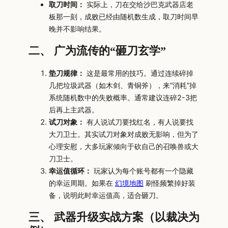
取刀时间：
实际上，刀在交给沙巴克武器店老
板那一刻，成败已经由随机数生成，取刀时间早
晚并不影响结果。
二、 广为流传的“砸刀玄学”
垫刀规律：
这是最常用的技巧。通过连续碎掉
几把垃圾武器（如木剑、青铜斧），来“消耗”掉
系统随机数中的失败概率。通常建议连碎2-3把
后再上主武器。
试刀对象：
有人说试刀要找红名，有人说要找
大刀卫士。其实试刀对象对成败无影响，但为了
心理安慰，大多玩家倾向于砍自己的召唤兽或大
刀卫士。
幸运值循环：
玩家认为每个账号都有一个隐藏
的幸运周期。如果在
幻境地图
刷怪频繁掉好装
备，说明此时幸运值高，适合砸刀。
三、 武器升级实战方案（以裁决为