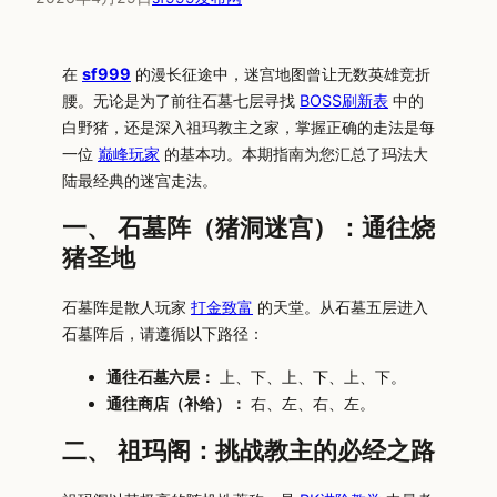
在
sf999
的漫长征途中，迷宫地图曾让无数英雄竞折
腰。无论是为了前往石墓七层寻找
BOSS刷新表
中的
白野猪，还是深入祖玛教主之家，掌握正确的走法是每
一位
巅峰玩家
的基本功。本期指南为您汇总了玛法大
陆最经典的迷宫走法。
一、 石墓阵（猪洞迷宫）：通往烧
猪圣地
石墓阵是散人玩家
打金致富
的天堂。从石墓五层进入
石墓阵后，请遵循以下路径：
通往石墓六层：
上、下、上、下、上、下。
通往商店（补给）：
右、左、右、左。
二、 祖玛阁：挑战教主的必经之路