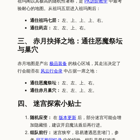
祖玛阁以其极高的随机性著称，是
PK进阶教学
中最考
验耐心的地图。从祖玛五层进入祖玛阁后：
通往祖玛七层：
左、上、上、上、右。
通往药店：
左、左、上、右。
三、 赤月抉择之地：通往恶魔祭坛
与巢穴
赤月地图是产出
极品装备
的核心区域，其走法决定了
行会能否在
风云行会录
中占据一席之地：
通往恶魔祭坛：
左、左、上、右。
通往赤月巢穴：
左、左、上、左。
四、 迷宫探索小贴士
随机应变：
在
版本更新
后，部分迷宫可能会增
加隐藏怪，建议开启魔法盾后再行进。
组队前行：
迷宫狭窄，容易遭遇恶意堵门，参
考
尸王殿回忆录
中的经验，组队是最好的选