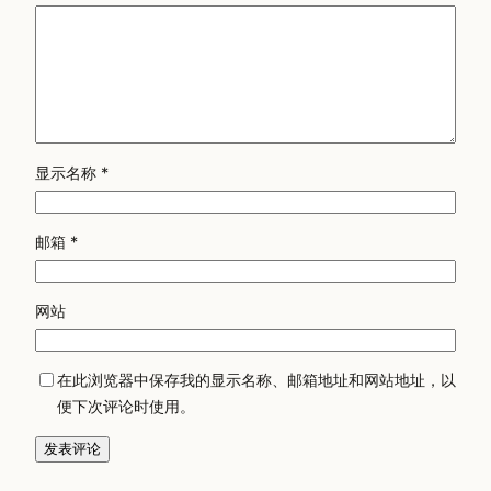
显示名称
*
邮箱
*
网站
在此浏览器中保存我的显示名称、邮箱地址和网站地址，以
便下次评论时使用。