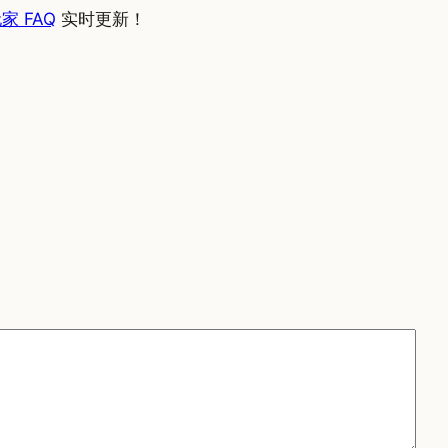
家 FAQ
实时更新！