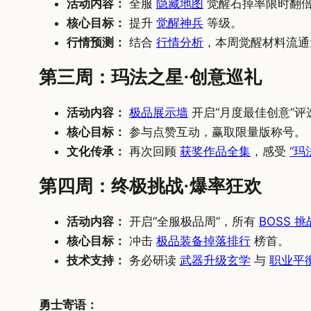
活动内容：
全服
隐藏地图
觉醒石掉率限时翻
核心目标：
提升
觉醒神兵
等级。
行情预测：
结合
行情分析
，本周觉醒材料流
第三周：玛法之星·创意巡礼
活动内容：
极品展示墙
开启“月度最佳创意”评
核心目标：
参与点赞互动，赢取限量版称号。
文化传承：
再次回顾
获奖作品全集
，感受
“玛
第四周：终极挑战·爆率狂欢
活动内容：
开启“全服极品周”，所有
BOSS 挑
核心目标：
冲击
极品装备掉落排行
榜首。
技术支持：
务必研读
武器升级玄学
与
职业平
勇士寄语：