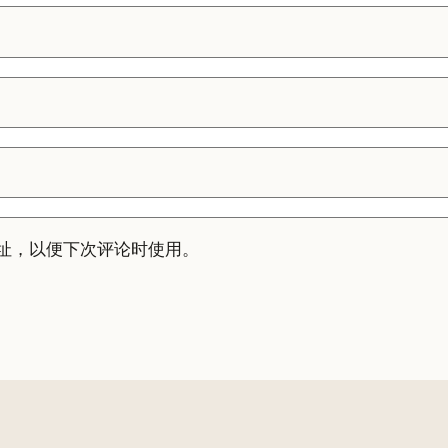
址，以便下次评论时使用。