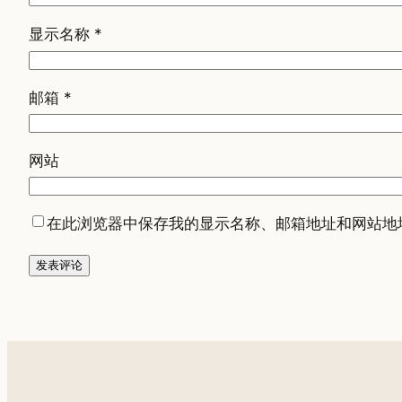
显示名称
*
邮箱
*
网站
在此浏览器中保存我的显示名称、邮箱地址和网站地