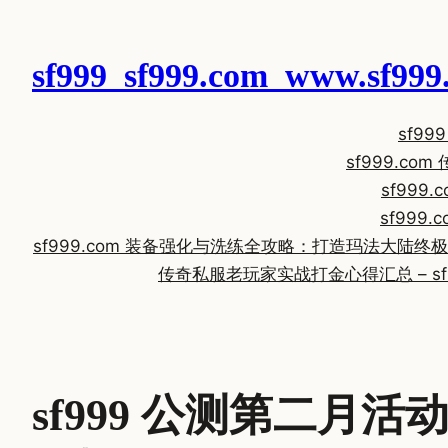
跳
至
sf999_sf999.com_www.sf
内
容
sf9
sf999.
sf99
sf99
sf999.com 装备强化与洗练全攻略：打造玛法大陆终
传奇私服老玩家实战打金心得汇总 – sf9
sf999 公测第二