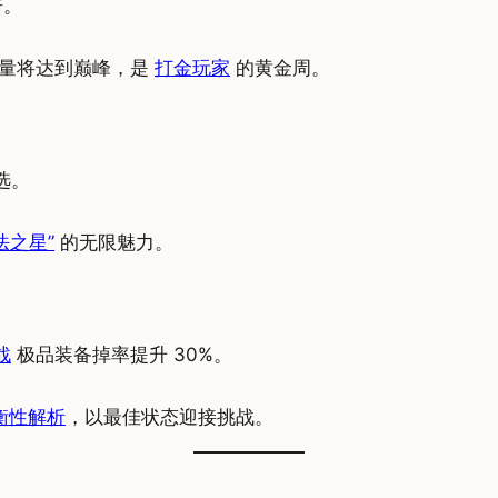
倍。
通量将达到巅峰，是
打金玩家
的黄金周。
选。
法之星”
的无限魅力。
战
极品装备掉率提升 30%。
衡性解析
，以最佳状态迎接挑战。