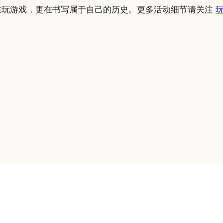
在玩游戏，更在书写属于自己的历史。更多活动细节请关注
玩