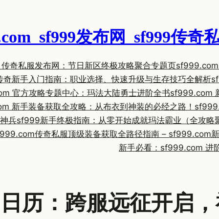
999.com_sf999发布网_sf999传奇
99 传奇私服发布网：节日新区终极攻略聚合专题页
sf999.
com 传奇新手入门指南：职业选择、快速升级与生存技巧全解析
s
9.com 官方攻略专题中心：玛法大陆勇士进阶全书
sf999.c
9.com 新手装备获取全攻略：从布衣到神装的必经之路！
sf9
极神兵
sf999新手终极指南：从零开始成就玛法霸业（全攻略
99.com
传奇私服顶级装备获取全路径指南 – sf999.com
新
新手必看：sf999.com 
月活动日历：跨服远征开启