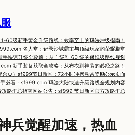
私服
com 1-60级新手黄金升级路线：效率至上的玛法冲级指南！
f999.com 名人堂：记录沙城霸主与顶级玩家的荣耀殿堂
om 新手快速升级全攻略：从 1 级到 60 级的保姆级路线规划
99.com 新手装备获取全攻略：从布衣到神装的必经之路！
聚合页）
sf999节日新区：72小时冲榜悬赏奖励公示页面
手必看：sf999.com 玛法大陆快速升级路线全规划内容
进阶攻略汇总指南
网站公告：sf999 节日新区官方攻略汇总
，神兵觉醒加速，热血