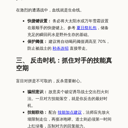
在激烈的遭遇战中，血线就是生命线。
快捷键设置：
务必将大太阳水或万年雪霜设置
在最顺手的快捷键上。参考
夏日祭礼包
，储备
充足的瞬回药水是野外生存的基础。
保护阈值：
建议将自动喝药阈值调高至 70%，
防止被战士的
秒杀连招
直接带走。
三、 反击时机：抓住对手的技能真
空期
盲目对拼是不可取的，反杀需要耐心。
骗招意识：
故意卖个破绽诱导战士交出烈火剑
法。一旦对方技能落空，就是你反击的最好时
机。
技能联动：
配合
技能加点建议
，法师应先放火
墙限制走位，再接冰咆哮。道士则必须第一时间
上红绿毒，压制对方的回复能力。