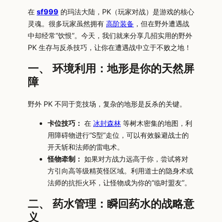
在
sf999
的玛法大陆，PK（玩家对战）是游戏的核心
灵魂。很多玩家虽然拥有
高阶装备
，但在野外遭遇战
中却经常“饮恨”。今天，我们就来分享几招实用的野外
PK 生存与反杀技巧，让你在遭遇战中立于不败之地！
一、 环境利用：地形是你的天然屏
障
野外 PK 不同于竞技场，复杂的地形是反杀的关键。
卡位技巧：
在
冰封森林
等树木密集的地图，利
用障碍物进行“S型”走位，可以有效躲避战士的
开天斩和法师的雷电术。
怪物牵制：
如果对方战力远高于你，尝试将对
方引向高等级精英怪区域。利用道士的隐身术或
法师的抗拒火环，让怪物成为你的“临时盟友”。
二、 药水管理：瞬回药水的战略意
义