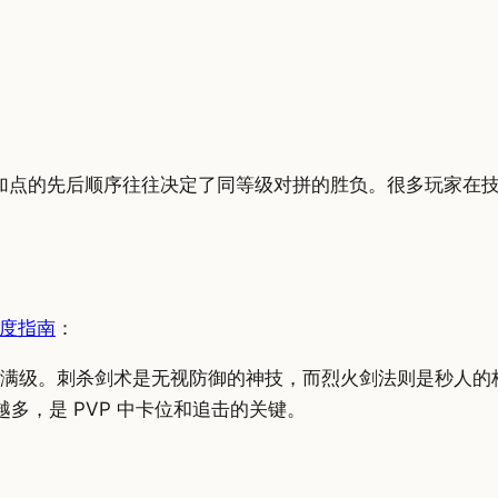
加点的先后顺序往往决定了同等级对拼的胜负。很多玩家在
度指南
：
升至满级。刺杀剑术是无视防御的神技，而烈火剑法则是秒人的
多，是 PVP 中卡位和追击的关键。