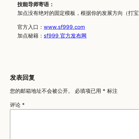
技能导师寄语：
加点没有绝对的固定模板，根据你的发展方向（打宝或 
官方入口：
www.sf999.com
加点秘籍：
sf999 官方发布网
发表回复
您的邮箱地址不会被公开。
必填项已用
*
标注
评论
*