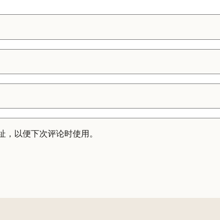
址，以便下次评论时使用。