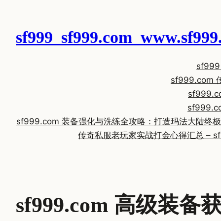
跳
至
sf999_sf999.com_www.sf
内
容
sf9
sf999.
sf99
sf99
sf999.com 装备强化与洗练全攻略：打造玛法大陆终
传奇私服老玩家实战打金心得汇总 – sf9
sf999.com 高