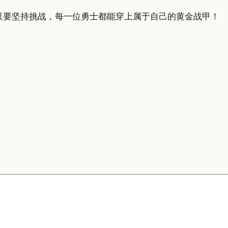
m，只要坚持挑战，每一位勇士都能穿上属于自己的黄金战甲！