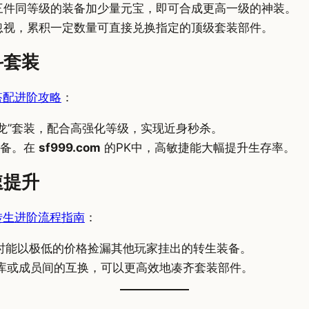
三件同等级的装备加少量元宝，即可合成更高一级的神装。
忽视，累积一定数量可直接兑换指定的顶级套装部件。
斗套装
搭配进阶攻略
：
火龙”套装，配合高强化等级，实现近身秒杀。
装备。在
sf999.com
的PK中，高敏捷能大幅提升生存率。
速提升
转生进阶流程指南
：
时能以极低的价格捡漏其他玩家挂出的转生装备。
库或成员间的互换，可以更高效地凑齐套装部件。