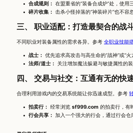
合成规则：
在盟重省的“装备合成炉”处，使用
碎片收集：
击杀小怪掉落的“神装碎片”也不容
三、 职业适配：打造最契合的战
不同职业对装备属性的需求各异。参考
全职业技能
战士：
优先追求高攻击与高生命的“战神”或“
法师/道士：
关注增加魔法躲避与敏捷属性的
四、 交易与社交：互通有无的快
合理利用游戏内的交易系统能让你迅速成型。参考
拍卖行：
经常浏览
sf999.com
的拍卖行，有
行会共享：
加入一个强大的行会，通过行会仓