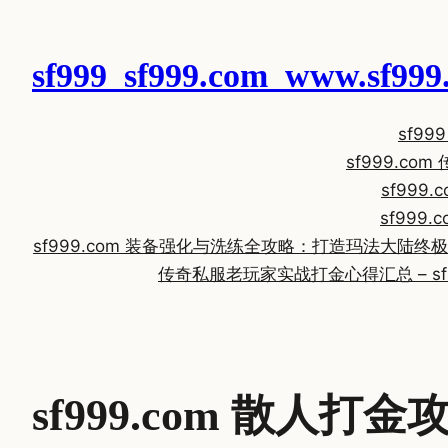
跳
至
sf999_sf999.com_www.sf
内
容
sf9
sf999.
sf99
sf99
sf999.com 装备强化与洗练全攻略：打造玛法大陆终
传奇私服老玩家实战打金心得汇总 – sf9
sf999.com 散