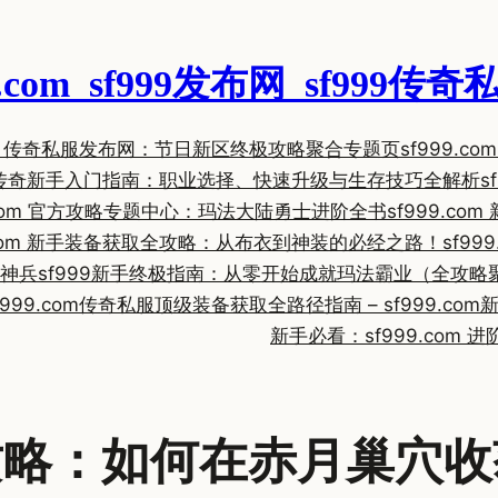
999.com_sf999发布网_sf999传奇
99 传奇私服发布网：节日新区终极攻略聚合专题页
sf999.
com 传奇新手入门指南：职业选择、快速升级与生存技巧全解析
s
9.com 官方攻略专题中心：玛法大陆勇士进阶全书
sf999.c
9.com 新手装备获取全攻略：从布衣到神装的必经之路！
sf9
极神兵
sf999新手终极指南：从零开始成就玛法霸业（全攻略
99.com
传奇私服顶级装备获取全路径指南 – sf999.com
新
新手必看：sf999.com 
人打金攻略：如何在赤月巢穴