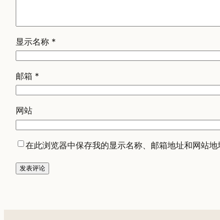
显示名称
*
邮箱
*
网站
在此浏览器中保存我的显示名称、邮箱地址和网站地