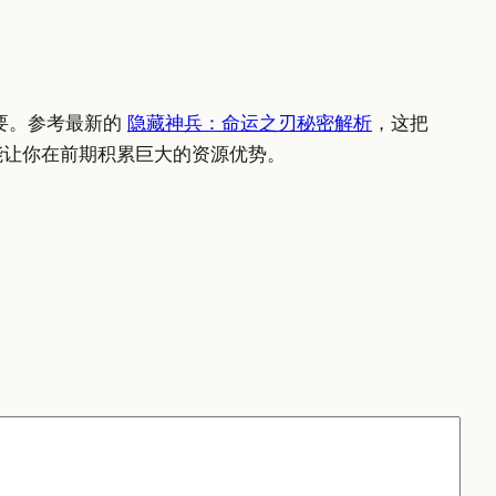
要。参考最新的
隐藏神兵：命运之刃秘密解析
，这把
让你在前期积累巨大的资源优势。