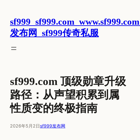
跳
至
sf999_sf999.com_www.sf999.com
内
容
发布网_sf999传奇私服
sf999.com 顶级勋章升级
路径：从声望积累到属
性质变的终极指南
2026年5月2日
sf999发布网