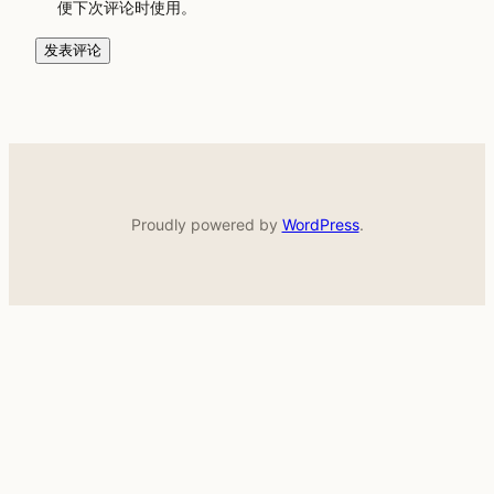
便下次评论时使用。
Proudly powered by
WordPress
.