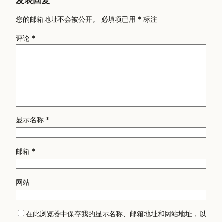
发表回复
您的邮箱地址不会被公开。
必填项已用
*
标注
评论
*
显示名称
*
邮箱
*
网站
在此浏览器中保存我的显示名称、邮箱地址和网站地址，以