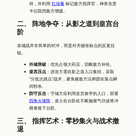
持，并利用
红绿毒
标记敌方指挥官，神兽负责
卡位阻挡敌方增援。
二、 阵地争夺：从影之道到皇宫台
阶
攻城战并非简单的对冲，而是对关键坐标点的反复拉
锯。
外城突破
：优先占领大药店，切断敌方补给。
皇宫压点
：进攻方需在影之道入口集结，采取
“分批次跳点”战术，避免被敌方法师团在落点瞬
间秒杀。
防守反击
：守城方应利用皇宫狭窄的入口，部署
四角火墙阵
，道士在台阶处不断施展气功波将冲
榜者推下台阶。
三、 指挥艺术：零秒集火与战术撤
退