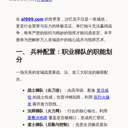
在
sf999.com
的世界里，沙巴克不仅是一座城池，
更是行会荣誉与实力的终极见证。单打独斗无法赢得战
争，唯有严密的组织与精妙的指挥才能问鼎皇宫。本手
册将为您解析万人攻城战中的核心战术与指挥艺术。
一、 兵种配置：职业梯队的职能划
分
一场完美的攻城战需要战、法、道三大职业的极限配
合。
战士梯队（尖刀连）
：由高等级、配备
复活戒
指
的战士组成，负责冲锋陷阵，利用
双烈火爆
发
撕开敌方防线。
法师梯队（火力网）
：行会的核心输出。利用
重叠冰咆哮
覆盖皇宫楼梯口，形成死亡禁区。
道士梯队（后勤与控制）
：负责全员幽灵盾加