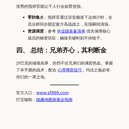
优秀的指挥官能让千人行会如臂使指。
零秒集火
：指挥官通过语音频道下达倒计时，全
员法师同步锁定敌方高战战士，实现瞬间清场。
资源调度
：参考
毕业级装备清单
优先保障核心
成员的物资供应，确保关键时刻不掉链子。
四、 总结：兄弟齐心，其利断金
沙巴克的城墙虽厚，但挡不住兄弟们的满腔热血。掌握
了本手册的战术，配合
心理博弈技巧
，玛法之巅必有
你们的一席之地。
官方入口：
www.sf999.com
打宝辅助：
隐藏地图探索全指南