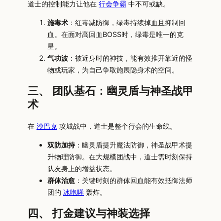
道士的控制能力让他在
行会争霸
中不可或缺。
施毒术
：红毒减防御，绿毒持续掉血且抑制回
血。在面对高回血BOSS时，绿毒是唯一的克
星。
气功波
：被近身时的神技，能有效推开靠近的怪
物或玩家，为自己争取施展隐身术的空间。
三、 团队基石：幽灵盾与神圣战甲
术
在
沙巴克
攻城战中，道士是整个行会的生命线。
双防加持
：幽灵盾提升魔法防御，神圣战甲术提
升物理防御。在大规模团战中，道士需时刻保持
队友身上的增益状态。
群体治愈
：关键时刻的群体回血能有效抵御法师
团的
冰咆哮
轰炸。
四、 打金建议与神装选择