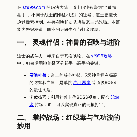
在
sf999.com
的玛法大陆，道士职业被誉为“全能操
盘手”。不同于战士的刚猛和法师的狂暴，道士更擅长
通过毒素控制、神兽召唤和团队增益来主导战场。本篇
将为您揭秘道士职业的进阶生存与打金秘籍。
一、 灵魂伴侣：神兽的召唤与进阶
道士的战斗力一半来自于其召唤物。在
sf999攻略
中，如何运用神兽是区分新手与高手的关键。
召唤神兽
：道士的核心神技。7级神兽拥有极高
的防御和血量，是单挑
赤月恶魔
等顶级BOSS
的最佳肉盾。
卡位技巧
：利用神兽卡住BOSS视角，配合
治愈
术
持续回血，可以实现真正的无损打宝。
二、 掌控战场：红绿毒与气功波的
妙用