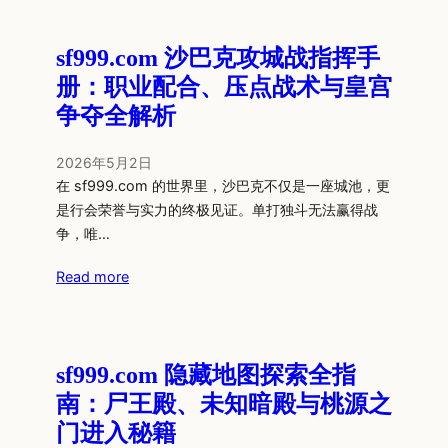
sf999.com 沙巴克攻城战指挥手
册：职业配合、压点战术与皇宫
争夺全解析
2026年5月2日
在 sf999.com 的世界里，沙巴克不仅是一座城池，更
是行会荣誉与实力的终极见证。单打独斗无法赢得战
争，唯…
Read more
sf999.com 隐藏地图探索全指
南：尸王殿、未知暗殿与桃源之
门进入秘籍