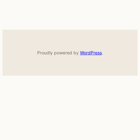
Proudly powered by
WordPress
.