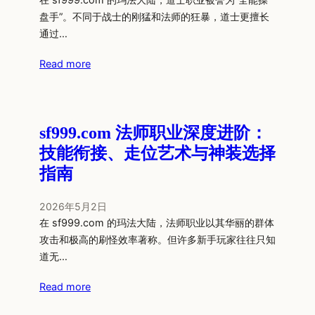
盘手”。不同于战士的刚猛和法师的狂暴，道士更擅长
通过…
Read more
sf999.com 法师职业深度进阶：
技能衔接、走位艺术与神装选择
指南
2026年5月2日
在 sf999.com 的玛法大陆，法师职业以其华丽的群体
攻击和极高的刷怪效率著称。但许多新手玩家往往只知
道无…
Read more