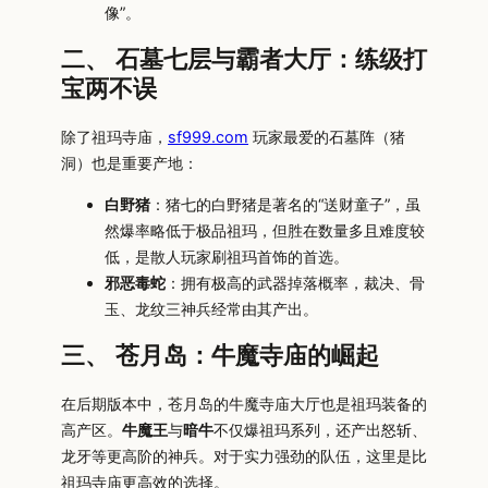
像”。
二、 石墓七层与霸者大厅：练级打
宝两不误
除了祖玛寺庙，
sf999.com
玩家最爱的石墓阵（猪
洞）也是重要产地：
白野猪
：猪七的白野猪是著名的“送财童子”，虽
然爆率略低于极品祖玛，但胜在数量多且难度较
低，是散人玩家刷祖玛首饰的首选。
邪恶毒蛇
：拥有极高的武器掉落概率，裁决、骨
玉、龙纹三神兵经常由其产出。
三、 苍月岛：牛魔寺庙的崛起
在后期版本中，苍月岛的牛魔寺庙大厅也是祖玛装备的
高产区。
牛魔王
与
暗牛
不仅爆祖玛系列，还产出怒斩、
龙牙等更高阶的神兵。对于实力强劲的队伍，这里是比
祖玛寺庙更高效的选择。