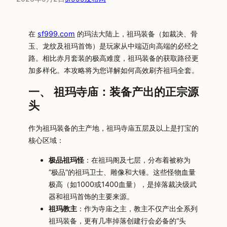
在
sf999.com
的玛法大陆上，祖玛装备（如裁决、骨
玉、龙纹及祖玛首饰）是玩家从中端迈向高端的必经之
路。相比赤月套装的极高难度，祖玛装备的获取路径更
加多样化。本攻略将为您详解如何高效刷齐祖玛全套。
一、 祖玛寺庙：装备产出的正宗源
头
作为祖玛装备的主产地，祖玛寺庙五层及以上是打宝的
核心区域：
极品祖玛怪
：在祖玛阁及七层，分布着被称为
“极品”的祖玛卫士、雕像和大锤。这些怪物血量
极高（如1000或1400血量），是掉落裁决级武
器和祖玛首饰的主要来源。
祖玛教主
：作为寺庙之主，教主不仅产出全系列
祖玛装备，更有几率掉落创建行会必备的“头