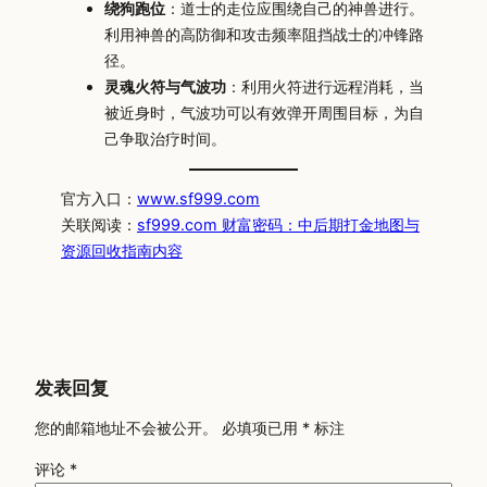
绕狗跑位
：道士的走位应围绕自己的神兽进行。
利用神兽的高防御和攻击频率阻挡战士的冲锋路
径。
灵魂火符与气波功
：利用火符进行远程消耗，当
被近身时，气波功可以有效弹开周围目标，为自
己争取治疗时间。
官方入口：
www.sf999.com
关联阅读：
sf999.com 财富密码：中后期打金地图与
资源回收指南内容
发表回复
您的邮箱地址不会被公开。
必填项已用
*
标注
评论
*