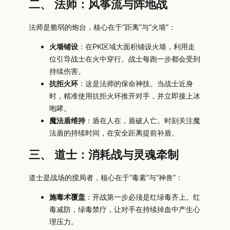
二、 法师：风筝流与阵地战
法师是脆弱的炮台，核心在于“距离”与“火墙”：
火墙铺设
：在PK区域大面积铺设火墙，利用走
位引导战士在火中穿行。战士每跑一步都会受到
持续伤害。
抗拒火环
：这是法师的保命神技。当战士近身
时，精准使用抗拒火环推开对手，并立即接上冰
咆哮。
魔法盾维持
：盾在人在，盾破人亡。时刻关注魔
法盾的持续时间，在安全距离提前补盾。
三、 道士：消耗战与灵魂牵制
道士是战场的搅局者，核心在于“毒素”与“神兽”：
施毒术覆盖
：开战第一步必须是红绿毒齐上。红
毒减防，绿毒禁疗，让对手在持续掉血中产生心
理压力。