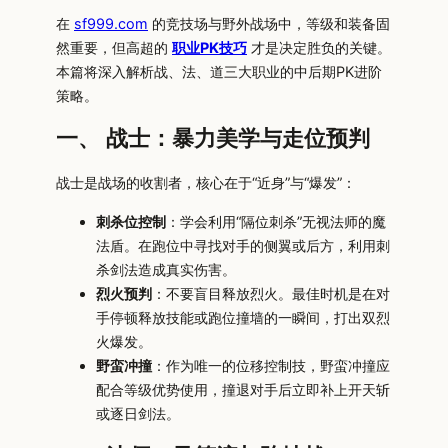
在
sf999.com
的竞技场与野外战场中，等级和装备固
然重要，但高超的
职业PK技巧
才是决定胜负的关键。
本篇将深入解析战、法、道三大职业的中后期PK进阶
策略。
一、 战士：暴力美学与走位预判
战士是战场的收割者，核心在于“近身”与“爆发”：
刺杀位控制
：学会利用“隔位刺杀”无视法师的魔
法盾。在跑位中寻找对手的侧翼或后方，利用刺
杀剑法造成真实伤害。
烈火预判
：不要盲目释放烈火。最佳时机是在对
手停顿释放技能或跑位撞墙的一瞬间，打出双烈
火爆发。
野蛮冲撞
：作为唯一的位移控制技，野蛮冲撞应
配合等级优势使用，撞退对手后立即补上开天斩
或逐日剑法。