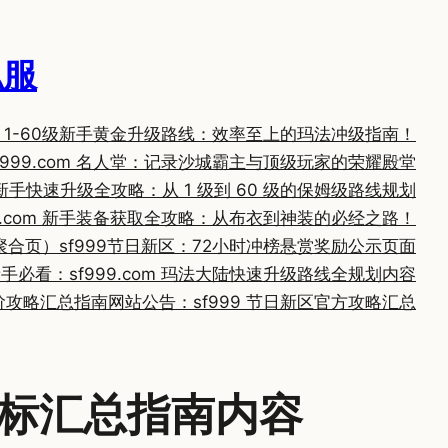
私服
com 1-60级新手黄金升级路线：效率至上的玛法冲级指南！
f999.com 名人堂：记录沙城霸主与顶级玩家的荣耀殿堂
om 新手快速升级全攻略：从 1 级到 60 级的保姆级路线规划
99.com 新手装备获取全攻略：从布衣到神装的必经之路！
聚合页）
sf999节日新区：72小时冲榜悬赏奖励公示页面
手必看：sf999.com 玛法大陆快速升级路线全规划内容
进阶攻略汇总指南
网站公告：sf999 节日新区官方攻略汇总
送坐标汇总指南内容