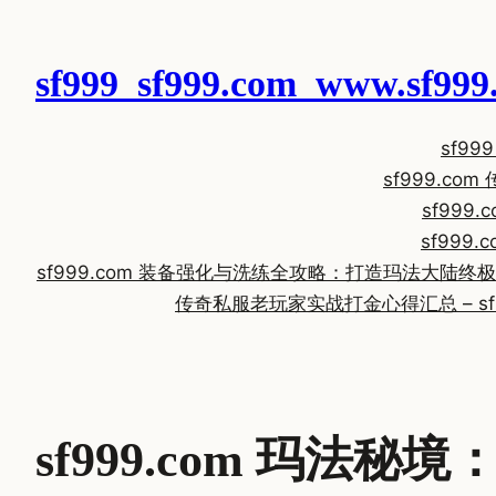
跳
至
sf999_sf999.com_www.sf
内
容
sf9
sf999.
sf99
sf99
sf999.com 装备强化与洗练全攻略：打造玛法大陆终
传奇私服老玩家实战打金心得汇总 – sf9
sf999.com 玛