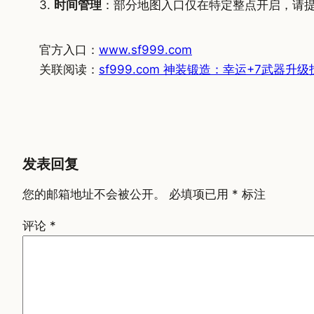
3.
时间管理
：部分地图入口仅在特定整点开启，请
官方入口：
www.sf999.com
关联阅读：
sf999.com 神装锻造：幸运+7武器
发表回复
您的邮箱地址不会被公开。
必填项已用
*
标注
评论
*