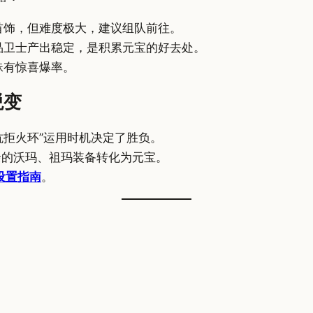
首饰，但难度极大，建议组队前往。
品卫士产出稳定，是积累元宝的好去处。
蛛有惊喜爆率。
蜕变
“抗拒火环”运用时机决定了胜负。
余的沃玛、祖玛装备转化为元宝。
设置指南
。