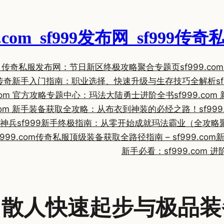
999.com_sf999发布网_sf999传奇
99 传奇私服发布网：节日新区终极攻略聚合专题页
sf999.
com 传奇新手入门指南：职业选择、快速升级与生存技巧全解析
s
9.com 官方攻略专题中心：玛法大陆勇士进阶全书
sf999.c
9.com 新手装备获取全攻略：从布衣到神装的必经之路！
sf9
极神兵
sf999新手终极指南：从零开始成就玛法霸业（全攻略
99.com
传奇私服顶级装备获取全路径指南 – sf999.com
新
新手必看：sf999.com 
com 散人快速起步与极