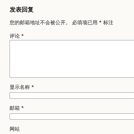
发表回复
您的邮箱地址不会被公开。
必填项已用
*
标注
评论
*
显示名称
*
邮箱
*
网站