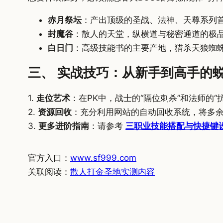
赤月祭坛
：产出顶级的圣战、法神、天尊系列
封魔谷
：散人的天堂，纵横道与秘密通道的极
白日门
：高级技能书的主要产地，猎杀天狼蜘
三、 实战技巧：从新手到高手的
1.
走位艺术
：在PK中，战士的“隔位刺杀”和法师的
2.
资源回收
：充分利用网站的自动回收系统，将多
3.
更多进阶指南
：请参考
三职业技能搭配与快捷键
官方入口：
www.sf999.com
关联阅读：
散人打金圣地实测内容