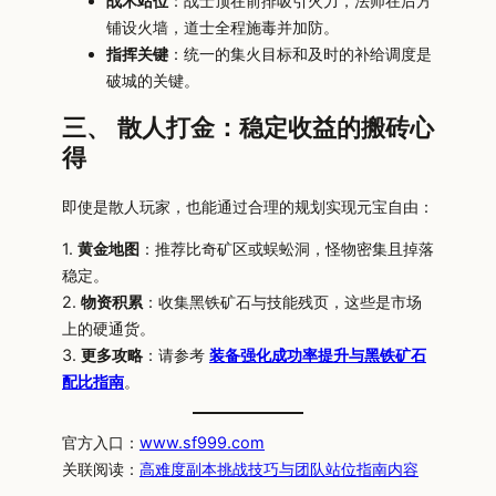
战术站位
：战士顶在前排吸引火力，法师在后方
铺设火墙，道士全程施毒并加防。
指挥关键
：统一的集火目标和及时的补给调度是
破城的关键。
三、 散人打金：稳定收益的搬砖心
得
即使是散人玩家，也能通过合理的规划实现元宝自由：
1.
黄金地图
：推荐比奇矿区或蜈蚣洞，怪物密集且掉落
稳定。
2.
物资积累
：收集黑铁矿石与技能残页，这些是市场
上的硬通货。
3.
更多攻略
：请参考
装备强化成功率提升与黑铁矿石
配比指南
。
官方入口：
www.sf999.com
关联阅读：
高难度副本挑战技巧与团队站位指南内容