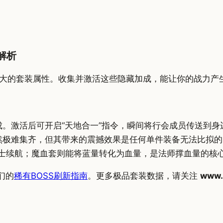
解析
大的套装属性。收集并激活这些隐藏加成，能让你的战力产
。激活后可开启“天地合一”指令，瞬间将行会成员传送到身
然极难集齐，但其带来的震撼效果是任何单件装备无法比拟的
士续航；魔血套则能将蓝量转化为血量，是法师撑血量的核
们的
稀有BOSS刷新指南
。更多极品套装数据，请关注
www.