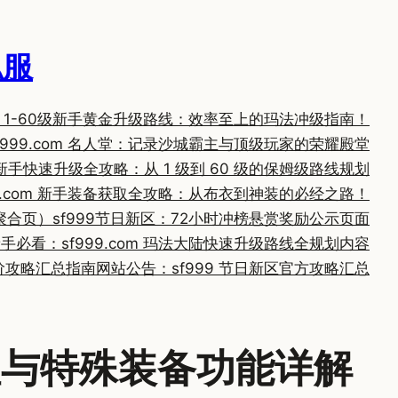
私服
com 1-60级新手黄金升级路线：效率至上的玛法冲级指南！
f999.com 名人堂：记录沙城霸主与顶级玩家的荣耀殿堂
om 新手快速升级全攻略：从 1 级到 60 级的保姆级路线规划
99.com 新手装备获取全攻略：从布衣到神装的必经之路！
聚合页）
sf999节日新区：72小时冲榜悬赏奖励公示页面
手必看：sf999.com 玛法大陆快速升级路线全规划内容
进阶攻略汇总指南
网站公告：sf999 节日新区官方攻略汇总
藏属性与特殊装备功能详解