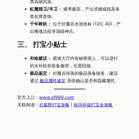
类高级武器。
虹魔猪卫/羊卫：
爆率极高，产出求婚戒指及各
类名牌首饰。
千年树妖：
位于封魔谷水池坐标 (120, 40)，产
出嗜魂法杖等顶级神兵。
三、 打宝小贴士
补给建议：
霸者大厅内有秘密商人，可以进行
药水补给和装备修理，无需回城。
极品鉴定：
封魔谷掉落的极品装备较多，建议
通过
极品属性鉴定
系统确认是否有隐藏属性。
官方入口：
www.sf999.com
关联阅读：
石墓阵打宝攻略
|
祖玛寺庙打宝全攻略