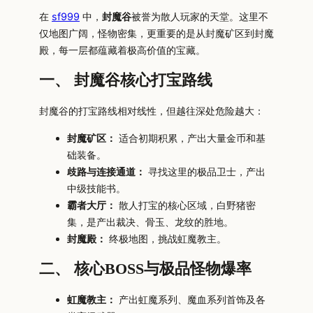
在
sf999
中，
封魔谷
被誉为散人玩家的天堂。这里不
仅地图广阔，怪物密集，更重要的是从封魔矿区到封魔
殿，每一层都蕴藏着极高价值的宝藏。
一、 封魔谷核心打宝路线
封魔谷的打宝路线相对线性，但越往深处危险越大：
封魔矿区：
适合初期积累，产出大量金币和基
础装备。
歧路与连接通道：
寻找这里的极品卫士，产出
中级技能书。
霸者大厅：
散人打宝的核心区域，白野猪密
集，是产出裁决、骨玉、龙纹的胜地。
封魔殿：
终极地图，挑战虹魔教主。
二、 核心BOSS与极品怪物爆率
虹魔教主：
产出虹魔系列、魔血系列首饰及各