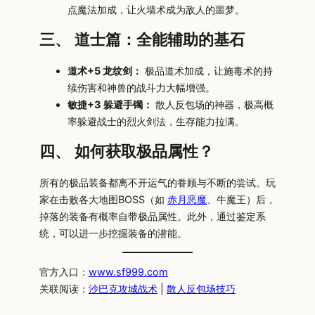
点魔法加成，让火墙术成为敌人的噩梦。
三、 道士篇：全能辅助的基石
道术+5 龙纹剑：
极品道术加成，让施毒术的持
续伤害和神兽的战斗力大幅增强。
敏捷+3 躲避手镯：
散人反包场的神器，极高概
率躲避战士的烈火剑法，生存能力拉满。
四、 如何获取极品属性？
所有的极品装备都离不开运气的眷顾与不断的尝试。玩
家在击败各大地图BOSS（如
赤月恶魔
、牛魔王）后，
掉落的装备有概率自带极品属性。此外，通过鉴定系
统，可以进一步挖掘装备的潜能。
官方入口：
www.sf999.com
关联阅读：
沙巴克攻城战术
|
散人反包场技巧