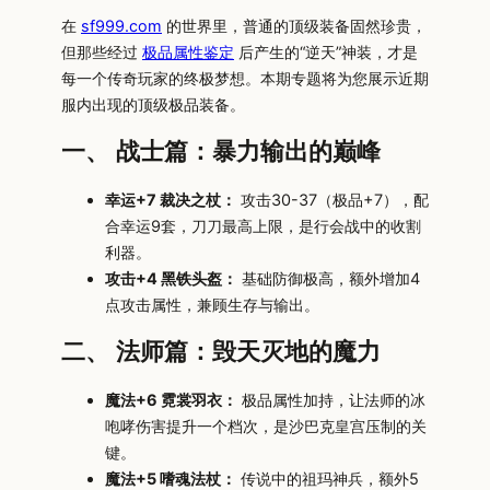
在
sf999.com
的世界里，普通的顶级装备固然珍贵，
但那些经过
极品属性鉴定
后产生的“逆天”神装，才是
每一个传奇玩家的终极梦想。本期专题将为您展示近期
服内出现的顶级极品装备。
一、 战士篇：暴力输出的巅峰
幸运+7 裁决之杖：
攻击30-37（极品+7），配
合幸运9套，刀刀最高上限，是行会战中的收割
利器。
攻击+4 黑铁头盔：
基础防御极高，额外增加4
点攻击属性，兼顾生存与输出。
二、 法师篇：毁天灭地的魔力
魔法+6 霓裳羽衣：
极品属性加持，让法师的冰
咆哮伤害提升一个档次，是沙巴克皇宫压制的关
键。
魔法+5 嗜魂法杖：
传说中的祖玛神兵，额外5