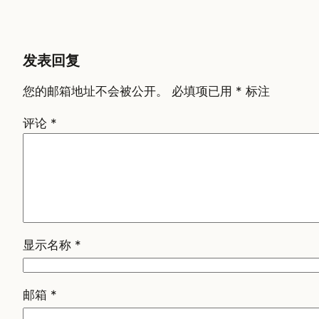
发表回复
您的邮箱地址不会被公开。
必填项已用
*
标注
评论
*
显示名称
*
邮箱
*