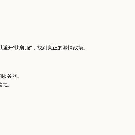
避开“快餐服”，找到真正的激情战场。
的服务器。
稳定。
。