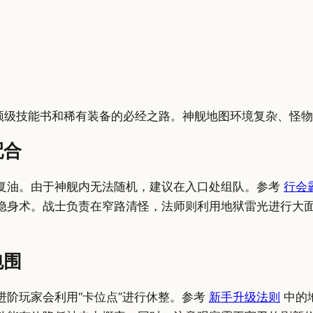
取顶级技能书和稀有装备的必经之路。神舰地图环境复杂、怪
配合
复油。由于神舰内无法随机，建议在入口处组队。参考
行会
隐身术。战士负责在窄路清怪，法师则利用地狱雷光进行大
包围
阶玩家会利用“卡位点”进行休整。参考
新手升级法则
中的