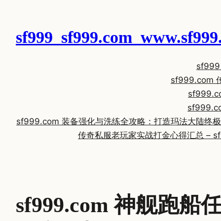
跳
至
sf999_sf999.com_www.sf
内
容
sf9
sf999.
sf99
sf99
sf999.com 装备强化与洗练全攻略：打造玛法大陆终
传奇私服老玩家实战打金心得汇总 – sf9
sf999.com 神