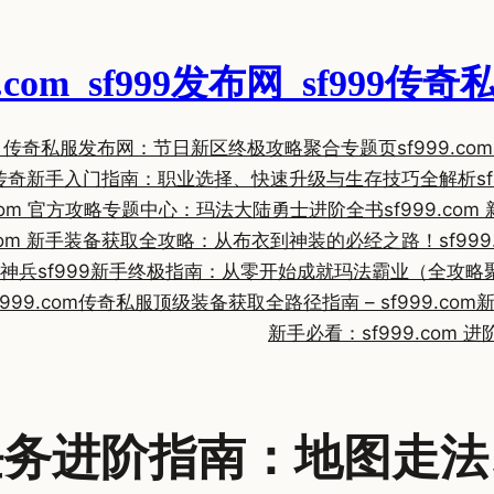
999.com_sf999发布网_sf999传奇
99 传奇私服发布网：节日新区终极攻略聚合专题页
sf999.
com 传奇新手入门指南：职业选择、快速升级与生存技巧全解析
s
9.com 官方攻略专题中心：玛法大陆勇士进阶全书
sf999.c
9.com 新手装备获取全攻略：从布衣到神装的必经之路！
sf9
极神兵
sf999新手终极指南：从零开始成就玛法霸业（全攻略
99.com
传奇私服顶级装备获取全路径指南 – sf999.com
新
新手必看：sf999.com 
舰跑船任务进阶指南：地图