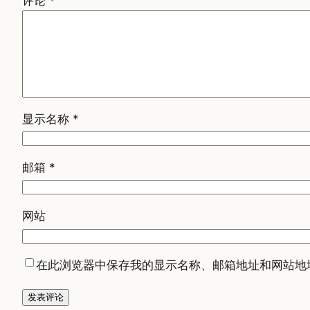
评论
*
显示名称
*
邮箱
*
网站
在此浏览器中保存我的显示名称、邮箱地址和网站地