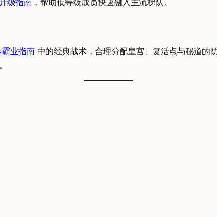
升级指南
，帮助低等级成员快速融入主流梯队。
会霸业指南
中的经典战术，合理分配皇宫、复活点与秘道的
。