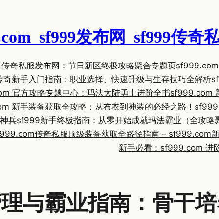
999.com_sf999发布网_sf999传奇
99 传奇私服发布网：节日新区终极攻略聚合专题页
sf999.
com 传奇新手入门指南：职业选择、快速升级与生存技巧全解析
s
9.com 官方攻略专题中心：玛法大陆勇士进阶全书
sf999.c
9.com 新手装备获取全攻略：从布衣到神装的必经之路！
sf9
极神兵
sf999新手终极指南：从零开始成就玛法霸业（全攻略
99.com
传奇私服顶级装备获取全路径指南 – sf999.com
新
新手必看：sf999.com 
奇行会管理与霸业指南：骨