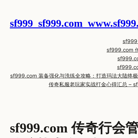
跳
至
sf999_sf999.com_www.sf
内
容
sf9
sf999.
sf99
sf99
sf999.com 装备强化与洗练全攻略：打造玛法大陆终
传奇私服老玩家实战打金心得汇总 – sf9
sf999.com 传