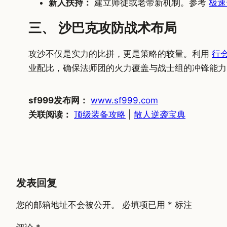
新人扶持：
建立师徒或老带新机制。参考
极速
三、 沙巴克攻防战术布局
攻沙不仅是实力的比拼，更是策略的较量。利用
行
业配比，确保法师团的火力覆盖与战士组的冲锋能力
sf999发布网：
www.sf999.com
关联阅读：
顶级装备攻略
|
散人逆袭宝典
发表回复
您的邮箱地址不会被公开。
必填项已用
*
标注