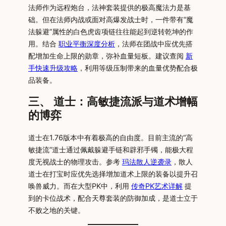
法师作为远程炮台，法神套装提供的极高魔法力是基
础。但在法师内战或面对高爆发战士时，一件带有“魔
法躲避”属性的白色虎齿项链往往能起到逆转乾坤的作
用。结合
职业平衡深度分析
，法师在团战中应优先搭
配增加生命上限的勋章，弥补血量短板。建议查阅
新
手快速升级攻略
，利用等级压制带来的血量优势配合极
品装备。
三、 道士：高敏捷流派与道术增幅
的博弈
道士在1.76版本中有着极高的自由度。目前主流的“高
敏捷流”道士通过佩戴躲避手链和辟邪手镯，能极大程
度无视战士的物理攻击。参考
玛法散人逆袭录
，散人
道士在打宝时应优先选择增加道术上限的装备以提升召
唤兽威力。而在大型PK中，利用
传奇PK艺术详解
提
到的卡位战术，配合天尊套装的防御加成，是道士立于
不败之地的关键。