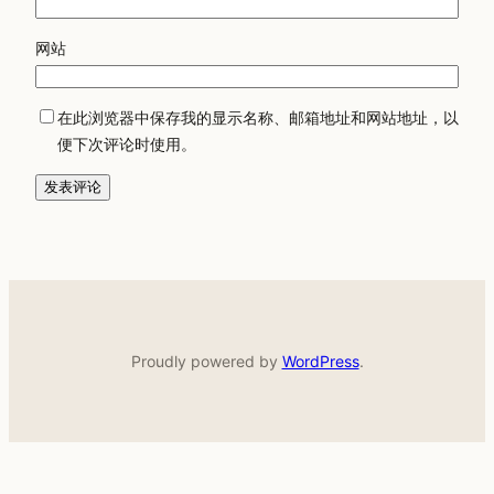
网站
在此浏览器中保存我的显示名称、邮箱地址和网站地址，以
便下次评论时使用。
Proudly powered by
WordPress
.