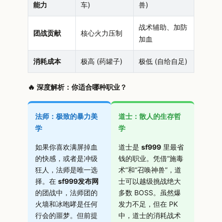
能力
车)
兽)
战术辅助、加防
团战贡献
核心火力压制
加血
消耗成本
极高 (药罐子)
极低 (自给自足)
🔥 深度解析：你适合哪种职业？
法师：极致的暴力美
道士：散人的生存哲
学
学
如果你喜欢满屏掉血
道士是
sf999
里最省
的快感，或者是冲级
钱的职业。凭借“施毒
狂人，法师是唯一选
术”和“召唤神兽”，道
择。在
sf999发布网
士可以越级挑战绝大
的团战中，法师团的
多数 BOSS。虽然爆
火墙和冰咆哮是任何
发力不足，但在 PK
行会的噩梦。但前提
中，道士的消耗战术