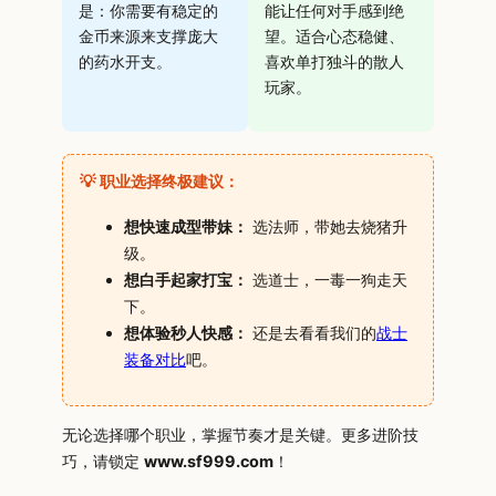
是：你需要有稳定的
能让任何对手感到绝
金币来源来支撑庞大
望。适合心态稳健、
的药水开支。
喜欢单打独斗的散人
玩家。
💡 职业选择终极建议：
想快速成型带妹：
选法师，带她去烧猪升
级。
想白手起家打宝：
选道士，一毒一狗走天
下。
想体验秒人快感：
还是去看看我们的
战士
装备对比
吧。
无论选择哪个职业，掌握节奏才是关键。更多进阶技
巧，请锁定
www.sf999.com
！