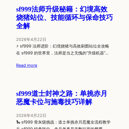
sf999法师升级秘籍：幻境高效
烧猪站位、技能循环与保命技巧
全解
2026年4月22日
⚡ sf999 法师进阶：幻境烧猪与高效刷图站位全攻略
在 sf999 的世界里，法师是当之无愧的“升级机器”…
Read more
sf999道士封神之路：单挑赤月
恶魔卡位与施毒技巧详解
2026年4月22日
🐍 sf999 骨灰级挑战：道士单挑赤月恶魔全流程教学
在 sf999 经典版中，赤月老巢是无数玩家的梦魇。