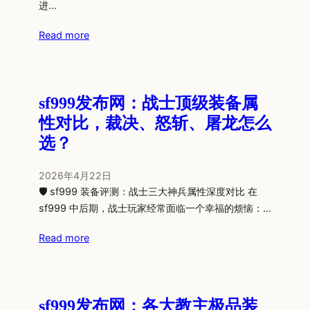
进…
Read more
sf999发布网：战士顶级装备属
性对比，裁决、怒斩、屠龙怎么
选？
2026年4月22日
🛡️ sf999 装备评测：战士三大神兵属性深度对比 在
sf999 中后期，战士玩家经常面临一个幸福的烦恼：…
Read more
sf999发布网：各大教主极品装