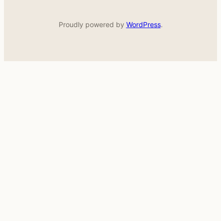
Proudly powered by
WordPress
.