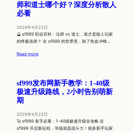
师和道士哪个好？深度分析散人
必看
2026年4月22日
🔮 sf999 职业百科：法师 vs 道士，谁才是散人玩家
的终极选择？ 在 sf999 的世界里，除了热血冲锋…
Read more
sf999发布网新手教学：1-40级
极速升级路线，2小时告别萌新
期
2026年4月22日
🚀 sf999 新手必看：1-40级极速升级全攻略 在
sf999 开启新征程，等级就是战斗力！很多新手玩家