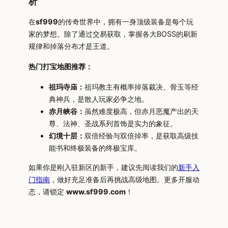
析
在
sf999
的传奇世界中，拥有一身顶级装备是每个玩
家的梦想。除了通过交易获取，掌握各大BOSS的刷新
规律和掉落分布才是王道。
热门打宝地图推荐：
祖玛寺庙：
祖玛教主有概率掉落裁决、骨玉等经
典神兵，是散人玩家必争之地。
赤月峡谷：
虽然难度极高，但赤月恶魔产出的天
尊、法神、圣战系列首饰是实力的象征。
幻境十层：
双倍经验与双倍掉率，是获取高级技
能书和终极装备的终极宝库。
如果你是刚入驻新区的新手，建议先阅读我们的
新手入
门指南
，做好充足准备后再挑战高级地图。更多开服动
态，请锁定
www.sf999.com
！