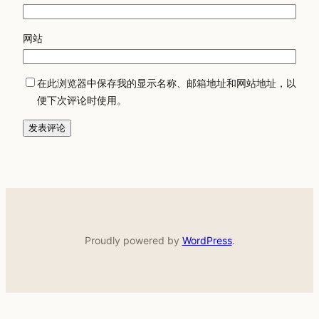
网站
在此浏览器中保存我的显示名称、邮箱地址和网站地址，以
便下次评论时使用。
Proudly powered by
WordPress
.