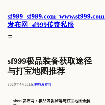
跳
至
sf999_sf999.com_www.sf999.com
内
容
发布网_sf999传奇私服
sf999极品装备获取途径
与打宝地图推荐
2026年4月22日
sf999发布网
sf999发布网：极品装备掉落与打宝地图全解