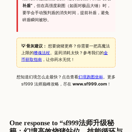
补盾”
，但在高强度刷图（如面对极品大锤）时，
要学会手动预判盾的消失时间，提前补盾，避免
碎盾瞬间被秒。
💡 骨灰建议：
想要烧猪更疼？你需要一把高魔法
上限的
嗜魂法杖
。蓝药消耗太快？参考我们的
金
币获取指南
，让你药水无忧！
想知道幻境怎么走最快？点击查看
幻境跑图坐标
。更多
sf999 法师巅峰攻略，尽在
www.sf999.com
！
One response to “sf999法师升级秘
籍：幻境高效烧猪站位、技能循环与