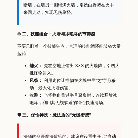
断墙，在墙另一侧铺满火墙，引诱白野猪在火中
来回走动，实现无伤刷怪。
❄️ 二、技能组合：火墙与冰咆哮的节奏感
不要只盯着一个技能狂点，合理的技能循环能节省大量
蓝药：
铺火：
先在空地上铺出 3×3 的火墙阵，引诱大
批怪物进入。
风筝：
利用走位让怪物在火墙中呈“之”字形移
动，最大化火墙伤害。
收割：
当怪物血量过半且聚集时，连续释放冰
咆哮，利用其无视躲避的特性快速清场。
🛡️ 三、保命神技：魔法盾的“无缝衔接”
法师的命是魔法盾给的。建议在设置中开启
“自动