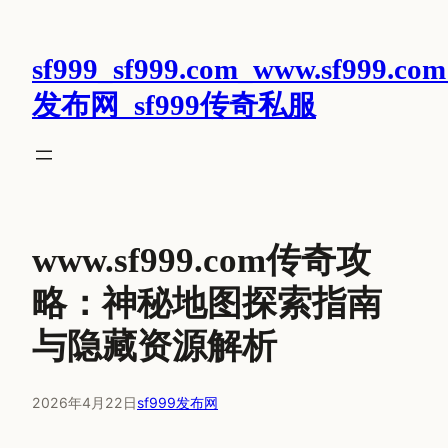
跳
至
sf999_sf999.com_www.sf999.com
内
容
发布网_sf999传奇私服
www.sf999.com传奇攻
略：神秘地图探索指南
与隐藏资源解析
2026年4月22日
sf999发布网