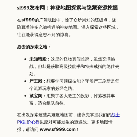
sf999发布网：神秘地图探索与隐藏资源挖掘
在
sf999
的广阔版图中，除了众所周知的练级点，还
隐藏着许多充满机遇的神秘地图。深入探索这些区域，
往往能获得意想不到的惊喜。
必去的探索之地：
未知暗殿：
这里的怪物真假难辨，虽然充满挑
战，但却是获取高级技能书和特殊戒指的绝佳去
处。
尸王殿：
想要学习顶级技能？守候尸王刷新是每
个流派玩家的必经之路。
藏宝阁：
汇聚了各大教主的投影，掉落极其丰
富，适合组队前往。
在出发探索这些高难度地图前，建议先掌握我们的
战士
PK进阶心得
以应对可能发生的遭遇战。更多地图情
报，请访问
www.sf999.com
！