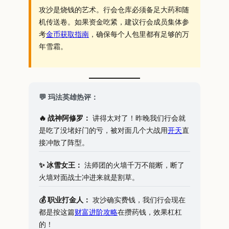
攻沙是烧钱的艺术。行会仓库必须备足大药和随
机传送卷。如果资金吃紧，建议行会成员集体参
考
金币获取指南
，确保每个人包里都有足够的万
年雪霜。
💬 玛法英雄热评：
🔥 战神阿修罗：
讲得太对了！昨晚我们行会就
是吃了没堵好门的亏，被对面几个大战用
开天
直
接冲散了阵型。
✨ 冰雪女王：
法师团的火墙千万不能断，断了
火墙对面战士冲进来就是割草。
💰 职业打金人：
攻沙确实费钱，我们行会现在
都是按这篇
财富进阶攻略
在攒药钱，效果杠杠
的！