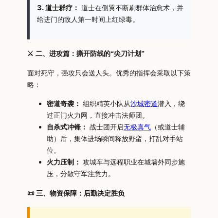
3. 道士群疗：
道士在侧翼不断刷群体治愈术，并
给进门的敌人第一时间上红绿毒。
⚔️ 二、进攻篇：撕开防线的“尖刀计划”
面对死守，强攻只会送人头。优秀的指挥会采取以下策
略：
密道奇袭：
组织精英小队从
沙城密道
潜入，绕
过正门火力网，直接冲击法师团。
自杀式冲锋：
战士团开启
无极真气
（或道士辅
助）后，集体进场瞬间释放野蛮，打乱对手站
位。
火力压制：
攻城车与远程职业在城墙外同步施
压，分散守军注意力。
📜 三、物资保障：后勤决定胜负