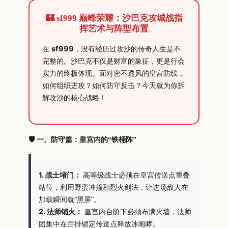
🏰 sf999 巅峰荣耀：沙巴克攻城战指
挥艺术与阵型布置
在
sf999
，没有经历过攻沙的传奇人生是不
完整的。沙巴克不仅是财富的象征，更是行会
实力的终极体现。面对密不透风的皇宫防线，
如何组织进攻？如何防守反击？今天就为你拆
解攻沙的核心战略！
🛡️ 一、防守篇：皇宫内的“铁桶阵”
1. 战士堵门：
高等级战士必须在皇宫传送点重叠
站位，利用野蛮冲撞和烈火剑法，让进场敌人在
加载瞬间就“黑屏”。
2. 法师铺火：
皇宫内台阶下必须布满火墙，法师
团集中在后排锁定传送点释放冰咆哮。