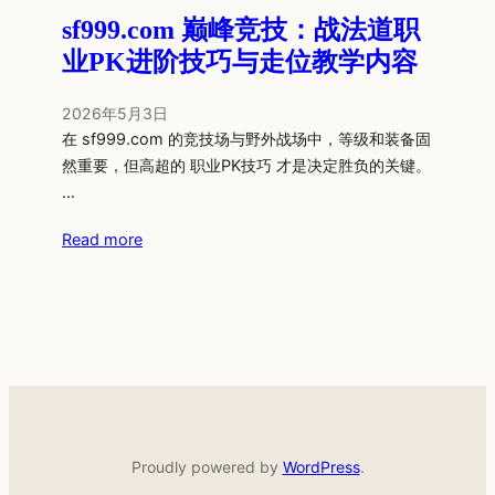
sf999.com 巅峰竞技：战法道职
业PK进阶技巧与走位教学内容
2026年5月3日
在 sf999.com 的竞技场与野外战场中，等级和装备固
然重要，但高超的 职业PK技巧 才是决定胜负的关键。
…
Read more
Proudly powered by
WordPress
.