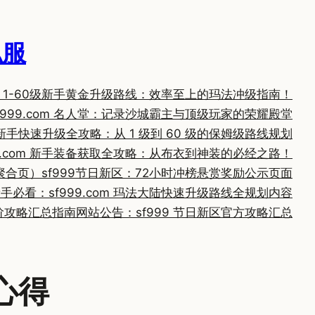
私服
com 1-60级新手黄金升级路线：效率至上的玛法冲级指南！
f999.com 名人堂：记录沙城霸主与顶级玩家的荣耀殿堂
om 新手快速升级全攻略：从 1 级到 60 级的保姆级路线规划
99.com 新手装备获取全攻略：从布衣到神装的必经之路！
聚合页）
sf999节日新区：72小时冲榜悬赏奖励公示页面
手必看：sf999.com 玛法大陆快速升级路线全规划内容
进阶攻略汇总指南
网站公告：sf999 节日新区官方攻略汇总
心得