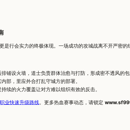
南
更是行会实力的终极体现。一场成功的攻城战离不开严密的
后排铺设火墙，道士负责群体治愈与打防，形成密不透风的包
宫内部，里应外合打乱守城方的部署。
过持续的火力覆盖让对方难以组织有效的反击。
职业快速升级路线
。更多热血赛事动态，请锁定
www.sf99