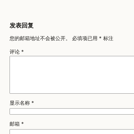
发表回复
您的邮箱地址不会被公开。
必填项已用
*
标注
评论
*
显示名称
*
邮箱
*