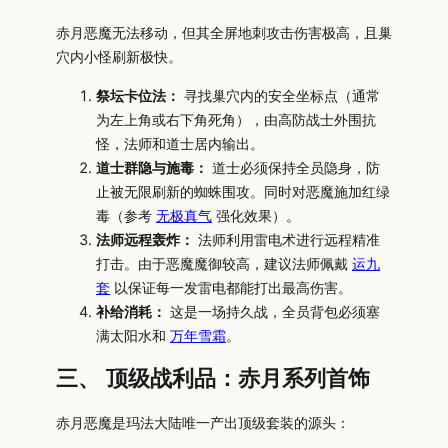
赤月恶魔无法移动，但其全屏地刺攻击伤害极高，且巢
穴内小怪刷新极快。
祭坛卡位法：
寻找巢穴内的安全坐标点（通常
为左上角或右下角死角），由高防战士外围抗
怪，法师和道士居内输出。
道士群隐与施毒：
道士必须保持全员隐身，防
止被无限刷新的蜘蛛围攻。同时对恶魔施加红绿
毒（参考
无极真气
强化效果）。
法师远程轰炸：
法师利用雷电术进行远程精准
打击。由于恶魔魔御较高，建议法师佩戴
运九
套
以保证每一发雷电都能打出最高伤害。
补给消耗：
这是一场持久战，全员背包必须塞
满太阳水和
万年雪霜
。
三、 顶级战利品：赤月系列首饰
赤月恶魔是玛法大陆唯一产出顶级套装的源头：