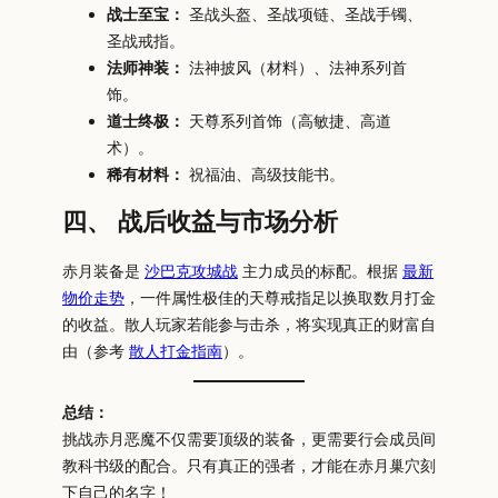
战士至宝：
圣战头盔、圣战项链、圣战手镯、
圣战戒指。
法师神装：
法神披风（材料）、法神系列首
饰。
道士终极：
天尊系列首饰（高敏捷、高道
术）。
稀有材料：
祝福油、高级技能书。
四、 战后收益与市场分析
赤月装备是
沙巴克攻城战
主力成员的标配。根据
最新
物价走势
，一件属性极佳的天尊戒指足以换取数月打金
的收益。散人玩家若能参与击杀，将实现真正的财富自
由（参考
散人打金指南
）。
总结：
挑战赤月恶魔不仅需要顶级的装备，更需要行会成员间
教科书级的配合。只有真正的强者，才能在赤月巢穴刻
下自己的名字！