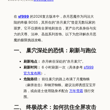
在
sf999
的2026复古版本中，赤月恶魔作为玛法大
陆的终极 BOSS，其所在的“赤月巢穴”曾是无数玩家的
噩梦。它不仅拥有全屏地刺攻击，更产出代表身份与实
力的天尊、法神、圣战系列首饰。以下为您详解赤月恶
魔的极限挑战攻略。
一、 巢穴深处的恐惧：刷新与跑位
刷新地点：
赤月峡谷深处的“赤月巢穴”。
刷新时间：
6 小时刷新一次（具体参考
sf999
官方发布网
）。
危险路径：
前往巢穴的路上布满了月魔蜘蛛
（麻痹攻击）和钢牙蜘蛛。建议法师诱惑宝宝开
路，或由道士使用隐身术配合
万年雪霜
强行突
围。
二、 终极战术：如何抗住全屏攻击