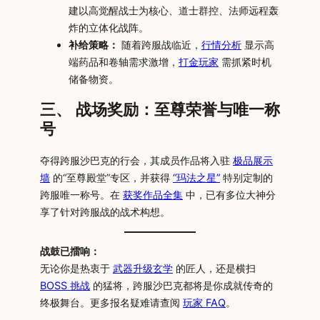
建以高觉醒战士为核心、道士群控、法师远程轰
炸的立体化战阵。
补给策略：
随着跨服战临近，
行情分析
显示高
端药品和卷轴需求激增，
打金玩家
需抓紧时机
储备物资。
三、 战场奖励：至尊荣誉与唯一称
号
夺得跨服沙巴克的行会，其成员作品将入驻
极品展示
墙
的“至尊殿堂”专区，并获得
“玛法之星”
特别定制的
跨服唯一称号。在
获奖作品全集
中，已有多位大神分
享了针对跨服战的战术构想。
战鼓已擂响：
无论你是热衷于
武器升级玄学
的匠人，还是横扫
BOSS 挑战
的猛将，跨服沙巴克都将是你成就传奇的
终极舞台。更多报名疑难请查阅
玩家 FAQ
。