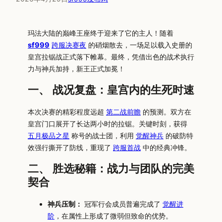
玛法大陆的巅峰王座终于迎来了它的主人！随着
sf999
跨服决赛夜
的硝烟散去，一场足以载入史册的
皇宫拉锯战正式落下帷幕。最终，凭借出色的战术执行
力与神兵加持，新王正式加冕！
一、 战况复盘：皇宫内的生死时速
本次决赛的精彩程度远超
第二战前瞻
的预测。双方在
皇宫门口展开了长达两小时的拉锯。关键时刻，获得
五月极品之星
称号的战士团，利用
觉醒神兵
的破防特
效强行撕开了防线，重现了
跨服首战
中的经典冲锋。
二、 胜选秘籍：战力与团队的完美
契合
神兵压制：
冠军行会成员普遍完成了
觉醒进
阶
，在属性上形成了微弱但致命的优势。